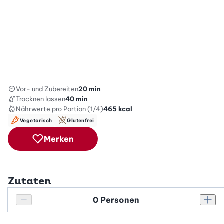
Vor- und Zubereiten
20 min
Trocknen lassen
40 min
Nährwerte
pro Portion (1/4)
465
kcal
Vegetarisch
Glutenfrei
Merken
Zutaten
Personenanzahl
Personenanzahl verringern
Pers