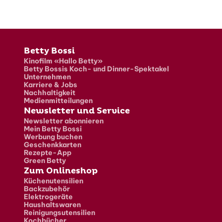
Fusszeile
Betty Bossi
Kinofilm «Hallo Betty»
Betty Bossis Koch- und Dinner-Spektakel
Unternehmen
Karriere & Jobs
Nachhaltigkeit
Medienmitteilungen
Newsletter und Service
Newsletter abonnieren
Mein Betty Bossi
Werbung buchen
Geschenkkarten
Rezepte-App
Green Betty
Zum Onlineshop
Küchenutensilien
Backzubehör
Elektrogeräte
Haushaltswaren
Reinigungsutensilien
Kochbücher