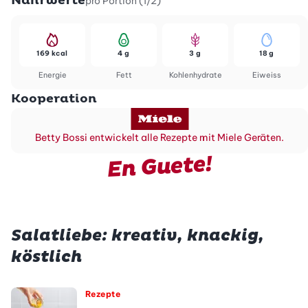
Nährwerte
pro Portion (1/2)
169 kcal
4 g
3 g
18 g
Energie
Fett
Kohlenhydrate
Eiweiss
Kooperation
Betty Bossi entwickelt alle Rezepte mit Miele Geräten.
En Guete!
Salatliebe: kreativ, knackig,
köstlich
Rezepte