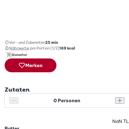
Vor- und Zubereiten
25 min
Nährwerte
pro Portion (1/2)
169
kcal
Glutenfrei
Merken
Zutaten
Personenanzahl
Personenanzahl verringern
Pers
NaN
TL
Butter