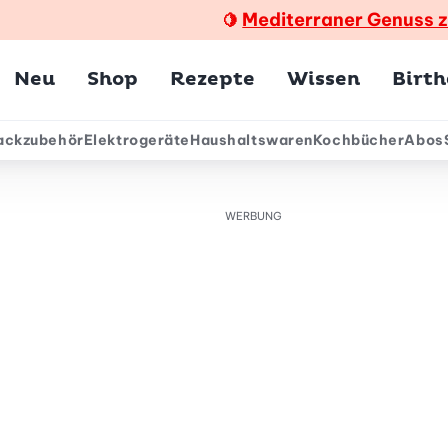
Mediterraner Genuss 
🍋
Hauptmenü
Neu
Shop
Rezepte
Wissen
Birt
ackzubehör
Elektrogeräte
Haushaltswaren
Kochbücher
Abos
ärmenü
WERBUNG