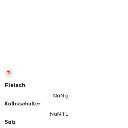
Fleisch
NaN
g
Kalbsschulter
NaN
TL
Salz