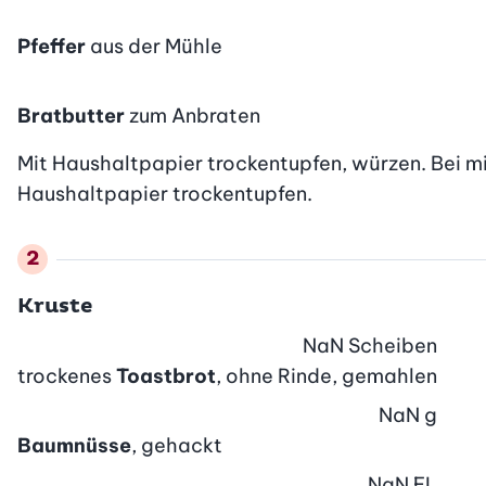
Pfeffer
aus der Mühle
Bratbutter
zum Anbraten
Mit Haushaltpapier trockentupfen, würzen. Bei mit
Haushaltpapier trockentupfen.
Kruste
NaN
Scheiben
trockenes
Toastbrot
, ohne Rinde, gemahlen
NaN
g
Baumnüsse
, gehackt
NaN
EL