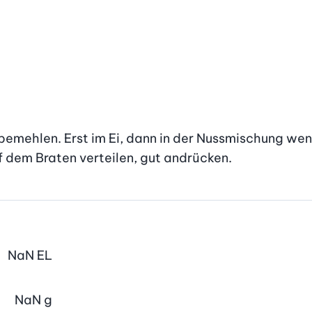
 bemehlen. Erst im Ei, dann in der Nussmischung wen
 dem Braten verteilen, gut andrücken.
NaN
EL
NaN
g