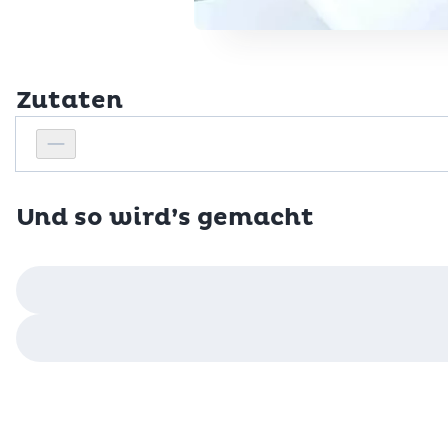
Zutaten
Personenanzahl
Personenanzahl verringern
Und so wird’s gemacht