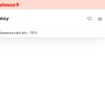
zuhause
🍋
hday
Meine Fa
Me
Summersale bis -75%