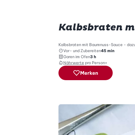
Kalbsbraten 
Kalbsbraten mit Baumnuss-Sauce - dazu 
Vor- und Zubereiten
45 min
Garen im Ofen
3 h
Nährwerte
pro Person
-
Merken