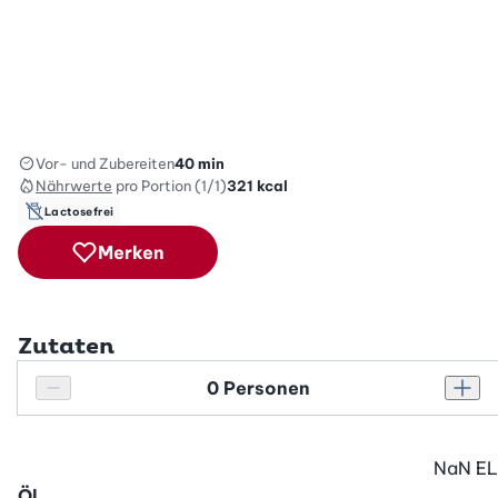
Vor- und Zubereiten
40 min
Nährwerte
pro Portion (1/1)
321
kcal
Lactosefrei
Merken
Zutaten
Personenanzahl
Personenanzahl verringern
Pers
NaN
EL
Öl