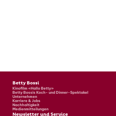
Fusszeile
Betty Bossi
Kinofilm «Hallo Betty»
Betty Bossis Koch- und Dinner-Spektakel
Unternehmen
Karriere & Jobs
Nachhaltigkeit
Medienmitteilungen
Newsletter und Service