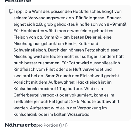
Hinweise
Tipp: Die Wahl des passenden Hackfleisches hängt von
seinem Verwendungszweck ab. Für Bolognese-Saucen
eignet sich z.B. grob gehacktes Rindfleisch von 8–9mmØ.
Für Hackbraten wählt man etwas feiner gehacktes
Fleisch von ca. 3mm Ø – am besten Dreierlei, eine
Mischung aus gehacktem Rind-, Kalb- und
Schweinefleisch. Durch den höheren Fettgehalt dieser
Mischung wird der Braten nicht nur saftiger, sondern hält
auch besser zusammen. Für Tatar wird ausschliesslich
Rindfleisch vom Filet oder der Huft verwendet und
zweimal bei ca. 3mmØ durch den Fleischwolf gedreht.
Vorsicht mit dem Aufbewahren: Hackfleisch ist im
Kühlschrank maximal 1 Tag haltbar. Wird es in
Gefrierbeutel verpackt oder vakuumiert, kann es im
Tiefkühler je nach Fettgehalt 2–6 Monate aufbewahrt
werden. Aufgetaut wird es in der Verpackung im
Kühlschrank oder im kalten Wasserbad.
Nährwerte
pro Portion (1/1)