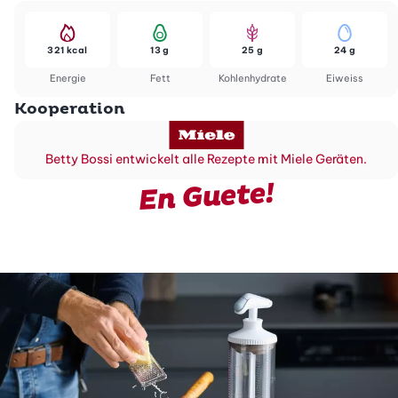
321 kcal
13 g
25 g
24 g
Energie
Fett
Kohlenhydrate
Eiweiss
Kooperation
Betty Bossi entwickelt alle Rezepte mit Miele Geräten.
En Guete!