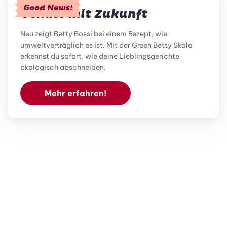
Good News!
Genuss mit Zukunft
Neu zeigt Betty Bossi bei einem Rezept, wie
umweltverträglich es ist. Mit der Green Betty Skala
erkennst du sofort, wie deine Lieblingsgerichte
ökologisch abschneiden.
Mehr erfahren!