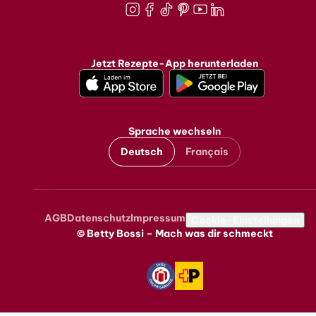
Instagram
Facebook
TikTok
Pinterest
Youtube
LinkedIn
Jetzt Rezepte-App herunterladen
Sprache wechseln
Deutsch
Français
AGB
Datenschutz
Impressum
Metanavigation
Cookie-Einstellungen
© Betty Bossi – Mach was dir schmeckt