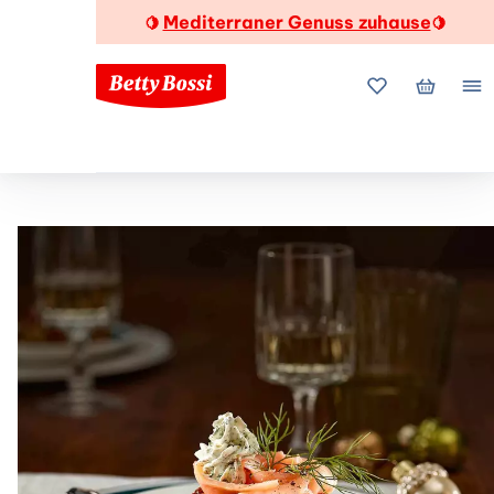
Mediterraner Genuss zuhause
🍋
🍋
Meine Favorite
Mein Wa
Me