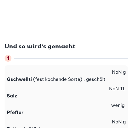
Und so wird’s gemacht
NaN
g
Gschwellti
(fest kochende Sorte) , geschält
NaN
TL
Salz
wenig
Pfeffer
NaN
g