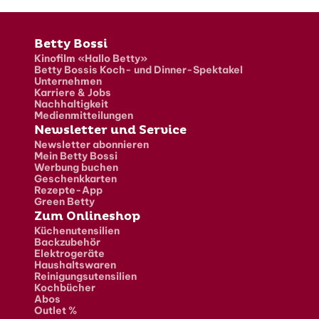
Fusszeile
Betty Bossi
Kinofilm «Hallo Betty»
Betty Bossis Koch- und Dinner-Spektakel
Unternehmen
Karriere & Jobs
Nachhaltigkeit
Medienmitteilungen
Newsletter und Service
Newsletter abonnieren
Mein Betty Bossi
Werbung buchen
Geschenkkarten
Rezepte-App
Green Betty
Zum Onlineshop
Küchenutensilien
Backzubehör
Elektrogeräte
Haushaltswaren
Reinigungsutensilien
Kochbücher
Abos
Outlet %