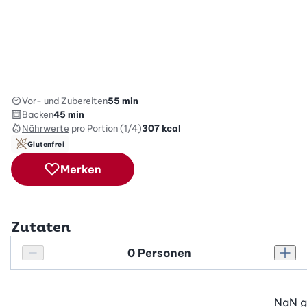
Vor- und Zubereiten
55 min
Backen
45 min
Nährwerte
pro Portion (1/4)
307
kcal
Glutenfrei
Merken
Zutaten
Personenanzahl
Personenanzahl verringern
Pers
NaN
g