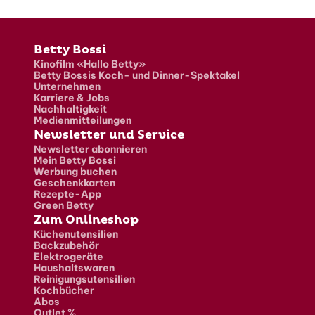
Fusszeile
Betty Bossi
Kinofilm «Hallo Betty»
Betty Bossis Koch- und Dinner-Spektakel
Unternehmen
Karriere & Jobs
Nachhaltigkeit
Medienmitteilungen
Newsletter und Service
Newsletter abonnieren
Mein Betty Bossi
Werbung buchen
Geschenkkarten
Rezepte-App
Green Betty
Zum Onlineshop
Küchenutensilien
Backzubehör
Elektrogeräte
Haushaltswaren
Reinigungsutensilien
Kochbücher
Abos
Outlet %