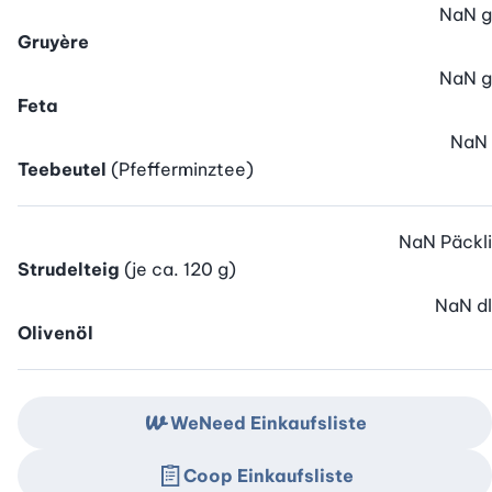
NaN
g
Gruyère
NaN
g
Feta
NaN
Teebeutel
(Pfefferminztee)
NaN
Päckli
Strudelteig
(je ca. 120 g)
NaN
dl
Olivenöl
WeNeed Einkaufsliste
Coop Einkaufsliste