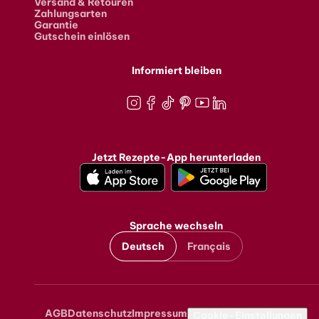
Versand & Retouren
Zahlungsarten
Garantie
Gutschein einlösen
Informiert bleiben
Instagram
Facebook
TikTok
Pinterest
Youtube
LinkedIn
Jetzt Rezepte-App herunterladen
Sprache wechseln
Deutsch
Français
AGB
Datenschutz
Impressum
Metanavigation
Cookie-Einstellungen