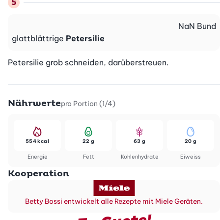
NaN
Bund
glattblättrige
Petersilie
Petersilie grob schneiden, darüberstreuen.
Nährwerte
pro Portion (1/4)
554 kcal
22 g
63 g
20 g
Energie
Fett
Kohlenhydrate
Eiweiss
Kooperation
Betty Bossi entwickelt alle Rezepte mit Miele Geräten.