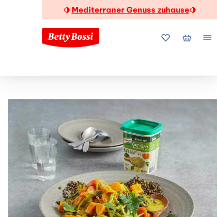
Mediterraner Genuss zuhause
🍋
🍋
Meine Favorite
Mein Wa
Me