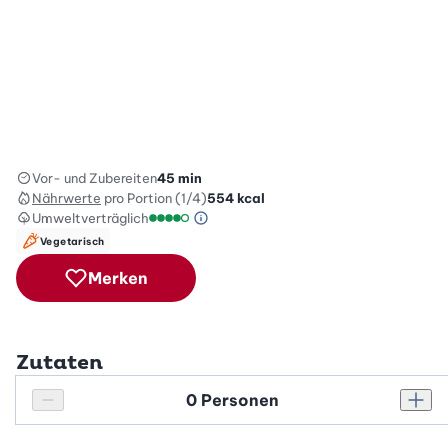
Vor- und Zubereiten
45 min
Nährwerte
pro Portion (1/4)
554
kcal
Umweltverträglich
Green Betty Skala Info
Umweltverträglichkeitsskala: 4 von 5
Vegetarisch
Merken
Zutaten
Personenanzahl
Personenanzahl verringern
Pers