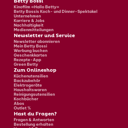
Fusszeile
Betty Bossi
Kinofilm «Hallo Betty»
Betty Bossis Koch- und Dinner-Spektakel
Unternehmen
Karriere & Jobs
Nachhaltigkeit
Medienmitteilungen
Newsletter und Service
Newsletter abonnieren
Mein Betty Bossi
Werbung buchen
Geschenkkarten
Rezepte-App
Green Betty
Zum Onlineshop
Küchenutensilien
Backzubehör
Elektrogeräte
Haushaltswaren
Reinigungsutensilien
Kochbücher
Abos
Outlet %
Hast du Fragen?
Fragen & Antworten
Bestellung erhalten