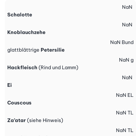
NaN
Schalotte
NaN
Knoblauchzehe
NaN
Bund
glattblättrige
Petersilie
NaN
g
Hackfleisch
(Rind und Lamm)
NaN
Ei
NaN
EL
Couscous
NaN
TL
Za’atar
(siehe Hinweis)
NaN
TL