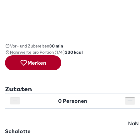
Vor- und Zubereiten
30 min
Nährwerte
pro Portion (1/4)
330
kcal
Merken
Zutaten
Personenanzahl
Personenanzahl verringern
Pers
NaN
Schalotte