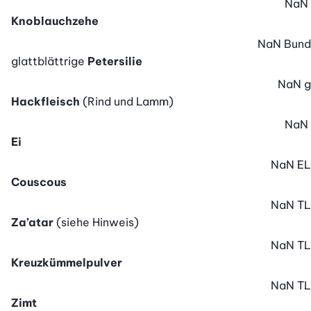
NaN
Knoblauchzehe
NaN
Bund
glattblättrige
Petersilie
NaN
g
Hackfleisch
(Rind und Lamm)
NaN
Ei
NaN
EL
Couscous
NaN
TL
Za’atar
(siehe Hinweis)
NaN
TL
Kreuzkümmelpulver
NaN
TL
Zimt