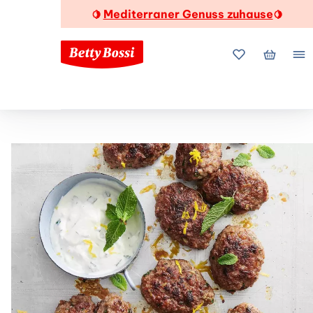
Mediterraner Genuss zuhause
🍋
🍋
Meine Favorite
Mein Wa
Me