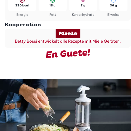
330 kcal
18 g
7 g
36 g
Energie
Fett
Kohlenhydrate
Eiweiss
Kooperation
Betty Bossi entwickelt alle Rezepte mit Miele Geräten.
En Guete!