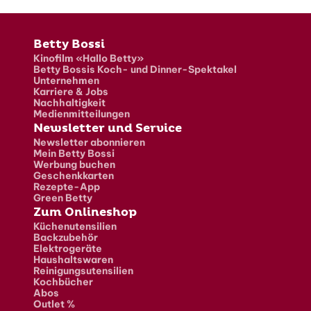
Fusszeile
Betty Bossi
Kinofilm «Hallo Betty»
Betty Bossis Koch- und Dinner-Spektakel
Unternehmen
Karriere & Jobs
Nachhaltigkeit
Medienmitteilungen
Newsletter und Service
Newsletter abonnieren
Mein Betty Bossi
Werbung buchen
Geschenkkarten
Rezepte-App
Green Betty
Zum Onlineshop
Küchenutensilien
Backzubehör
Elektrogeräte
Haushaltswaren
Reinigungsutensilien
Kochbücher
Abos
Outlet %