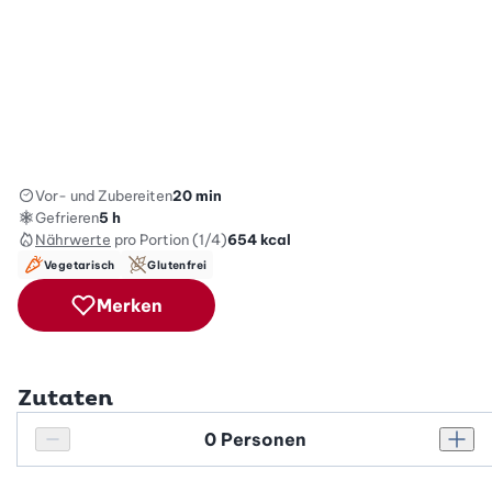
Vor- und Zubereiten
20 min
Gefrieren
5 h
Nährwerte
pro Portion (1/4)
654
kcal
Vegetarisch
Glutenfrei
Merken
Zutaten
Personenanzahl
Personenanzahl verringern
Pers