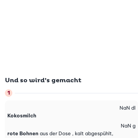
Und so wird’s gemacht
NaN
dl
Kokosmilch
NaN
g
rote Bohnen
aus der Dose , kalt abgespühlt,