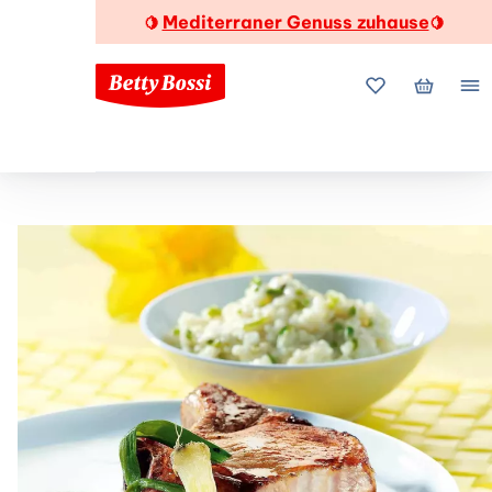
Mediterraner Genuss zuhause
🍋
🍋
Meine Favorite
Mein Wa
Me