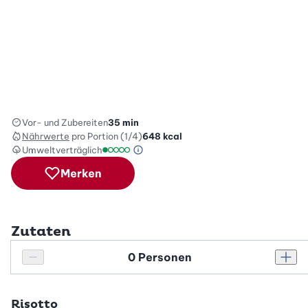
Vor- und Zubereiten
35 min
Nährwerte
pro Portion (1/4)
648
kcal
Umweltverträglich
Green Betty Skala Info
Umweltverträglichkeitsskala: 1 von 5
Merken
Zutaten
Personenanzahl
Personenanzahl verringern
Pers
Risotto