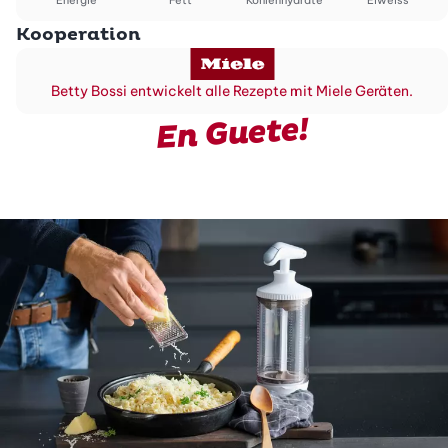
Energie
Fett
Kohlenhydrate
Eiweiss
Kooperation
Betty Bossi entwickelt alle Rezepte mit Miele Geräten.
En Guete!