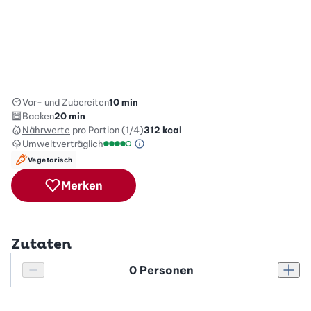
Vor- und Zubereiten
10 min
Backen
20 min
Nährwerte
pro Portion (1/4)
312
kcal
Umweltverträglich
Green Betty Skala Info
Umweltverträglichkeitsskala: 4 von 5
Vegetarisch
Merken
Zutaten
Personenanzahl
Personenanzahl verringern
Pers