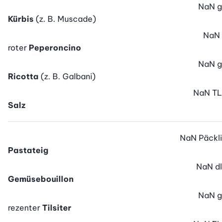
NaN
g
Kürbis
(z. B. Muscade)
NaN
roter
Peperoncino
NaN
g
Ricotta
(z. B. Galbani)
NaN
TL
Salz
NaN
Päckli
Pastateig
NaN
dl
Gemüsebouillon
NaN
g
rezenter
Tilsiter