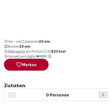
Vor- und Zubereiten
20 min
Backen
25 min
Nährwerte
pro Portion (1/4)
833
kcal
Umweltverträglich
Green Betty Skala Info
Umweltverträglichkeitsskala: 1 von 5
Merken
Zutaten
Personenanzahl
Personenanzahl verringern
Pers