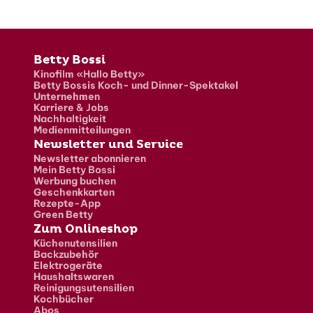
Fusszeile
Betty Bossi
Kinofilm «Hallo Betty»
Betty Bossis Koch- und Dinner-Spektakel
Unternehmen
Karriere & Jobs
Nachhaltigkeit
Medienmitteilungen
Newsletter und Service
Newsletter abonnieren
Mein Betty Bossi
Werbung buchen
Geschenkkarten
Rezepte-App
Green Betty
Zum Onlineshop
Küchenutensilien
Backzubehör
Elektrogeräte
Haushaltswaren
Reinigungsutensilien
Kochbücher
Abos