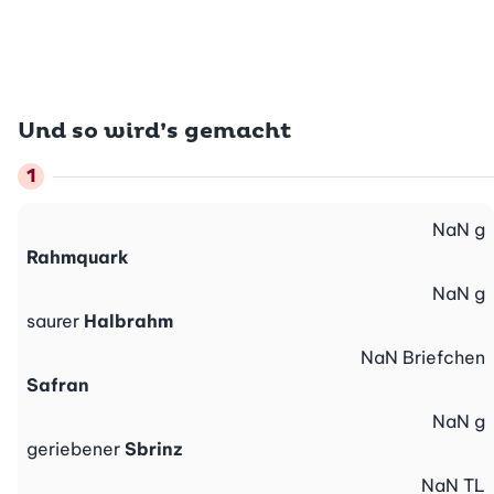
Und so wird’s gemacht
NaN
g
Rahmquark
NaN
g
saurer
Halbrahm
NaN
Briefchen
Safran
NaN
g
geriebener
Sbrinz
NaN
TL