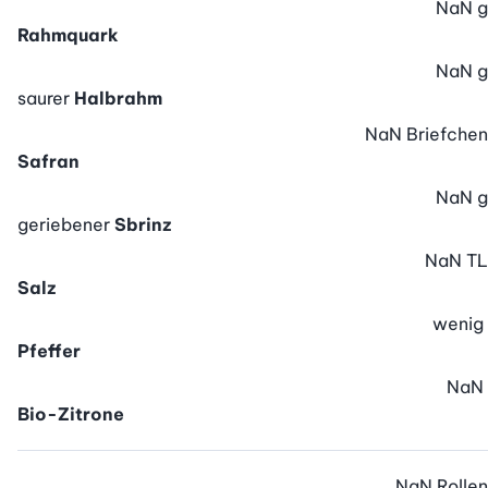
NaN
g
Rahmquark
NaN
g
saurer
Halbrahm
NaN
Briefchen
Safran
NaN
g
geriebener
Sbrinz
NaN
TL
Salz
wenig
Pfeffer
NaN
Bio-Zitrone
NaN
Rollen