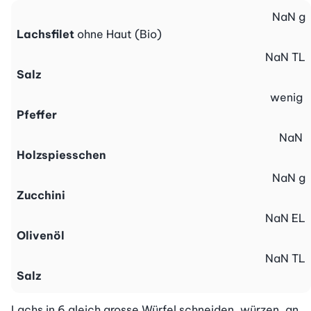
NaN
g
Lachsfilet
ohne Haut (Bio)
NaN
TL
Salz
wenig
Pfeffer
NaN
Holzspiesschen
NaN
g
Zucchini
NaN
EL
Olivenöl
NaN
TL
Salz
Lachs in 6 gleich grosse Würfel schneiden, würzen, an 