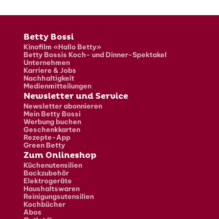
Fusszeile
Betty Bossi
Kinofilm «Hallo Betty»
Betty Bossis Koch- und Dinner-Spektakel
Unternehmen
Karriere & Jobs
Nachhaltigkeit
Medienmitteilungen
Newsletter und Service
Newsletter abonnieren
Mein Betty Bossi
Werbung buchen
Geschenkkarten
Rezepte-App
Green Betty
Zum Onlineshop
Küchenutensilien
Backzubehör
Elektrogeräte
Haushaltswaren
Reinigungsutensilien
Kochbücher
Abos