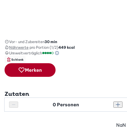
Vor- und Zubereiten
30 min
Nährwerte
pro Portion (1/2)
449
kcal
Umweltverträglich
Green Betty Skala Info
Umweltverträglichkeitsskala: 4 von 5
Schlank
Merken
Zutaten
Personenanzahl
Personenanzahl verringern
Pers
NaN