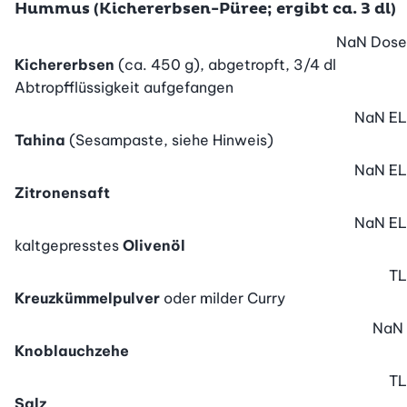
Hummus (Kichererbsen-Püree; ergibt ca. 3 dl)
NaN
Dose
Kichererbsen
(ca. 450 g), abgetropft, 3/4 dl
Abtropfflüssigkeit aufgefangen
NaN
EL
Tahina
(Sesampaste, siehe Hinweis)
NaN
EL
Zitronensaft
NaN
EL
kaltgepresstes
Olivenöl
TL
Kreuzkümmelpulver
oder milder Curry
NaN
Knoblauchzehe
TL
Salz