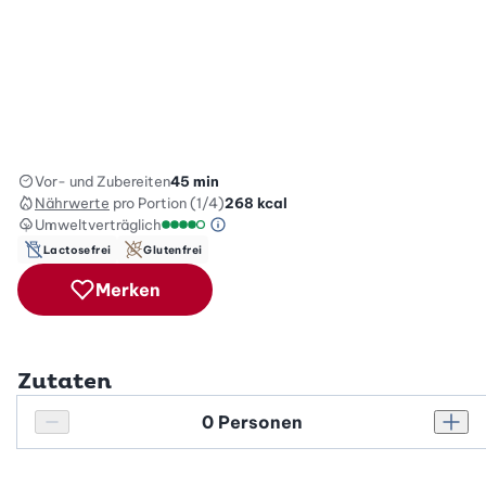
Vor- und Zubereiten
45 min
Nährwerte
pro Portion (1/4)
268
kcal
Umweltverträglich
Green Betty Skala Info
Umweltverträglichkeitsskala: 4 von 5
Lactosefrei
Glutenfrei
Merken
Zutaten
Personenanzahl
Personenanzahl verringern
Pers