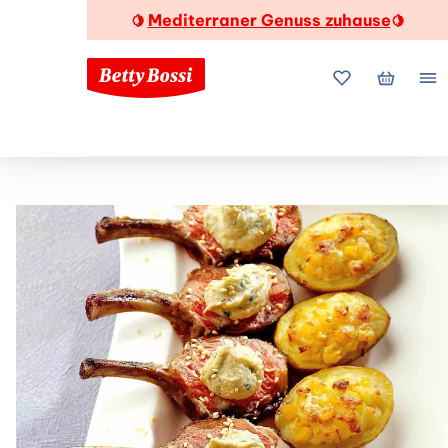
Mediterraner Genuss zuhause
🍋
🍋
Meine Favorite
Mein Wa
Me