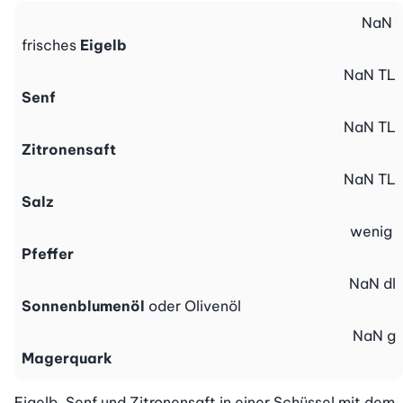
NaN
frisches
Eigelb
NaN
TL
Senf
NaN
TL
Zitronensaft
NaN
TL
Salz
wenig
Pfeffer
NaN
dl
Sonnenblumenöl
oder Olivenöl
NaN
g
Magerquark
Eigelb, Senf und Zitronensaft in einer Schüssel mit dem 