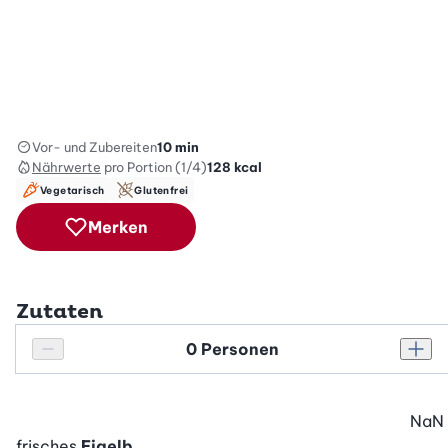
Vor- und Zubereiten
10 min
Nährwerte
pro Portion (1/4)
128
kcal
Vegetarisch
Glutenfrei
Merken
Zutaten
Personenanzahl
Personenanzahl verringern
Pers
NaN
frisches
Eigelb