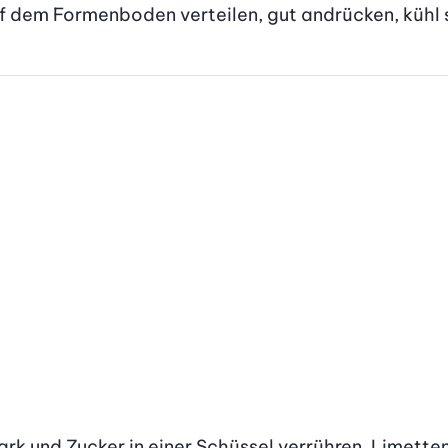
uf dem Formenboden verteilen, gut andrücken, kühl s
ark und Zucker in einer Schüssel verrühren. Limetten