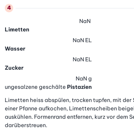
NaN
Limetten
NaN
EL
Wasser
NaN
EL
Zucker
NaN
g
ungesalzene geschälte
Pistazien
Limetten heiss abspülen, trocken tupfen, mit der
einer Pfanne aufkochen, Limettenscheiben beigeb
auskühlen. Formenrand entfernen, kurz vor dem S
darüberstreuen.