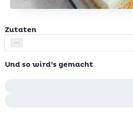
Zutaten
Personenanzahl
Personenanzahl verringern
Und so wird’s gemacht