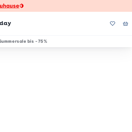
zuhause
🍋
hday
Meine Fa
Me
Summersale bis -75%