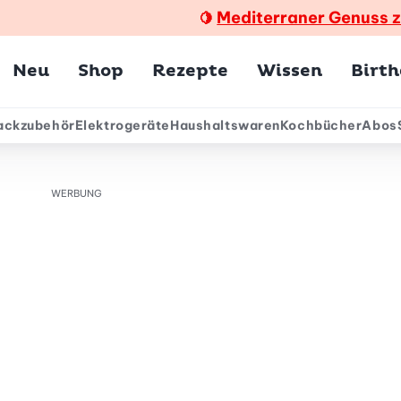
Mediterraner Genuss 
🍋
Hauptmenü
Neu
Shop
Rezepte
Wissen
Birt
ackzubehör
Elektrogeräte
Haushaltswaren
Kochbücher
Abos
ärmenü
WERBUNG