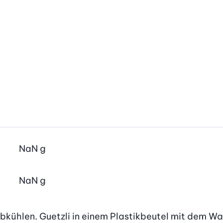
NaN
g
NaN
g
bkühlen. Guetzli in einem Plastikbeutel mit dem Wal