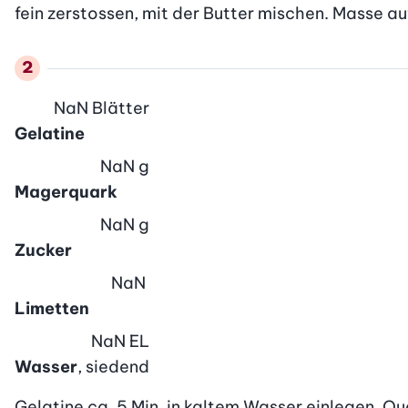
fein zerstossen, mit der Butter mischen. Masse a
NaN
Blätter
Gelatine
NaN
g
Magerquark
NaN
g
Zucker
NaN
Limetten
NaN
EL
Wasser
, siedend
Gelatine ca. 5 Min. in kaltem Wasser einlegen. Qu