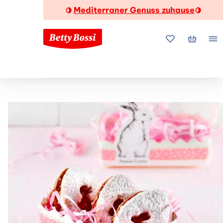
Mediterraner Genuss zuhause
🍋
🍋
Meine Favorite
Mein Wa
Me