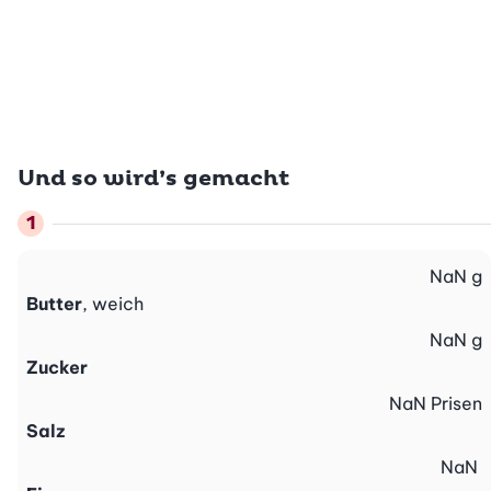
Und so wird’s gemacht
NaN
g
Butter
, weich
NaN
g
Zucker
NaN
Prisen
Salz
NaN