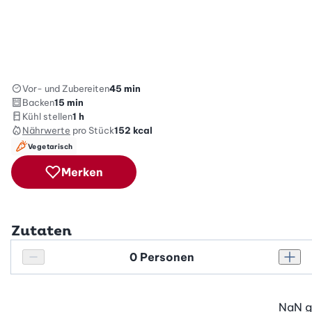
Vor- und Zubereiten
45 min
Backen
15 min
Kühl stellen
1 h
Nährwerte
pro Stück
152
kcal
Vegetarisch
Merken
Zutaten
Personenanzahl
Personenanzahl verringern
Pers
NaN
g