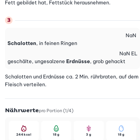
Fett gebildet hat, Fettstück herausnehmen.
NaN
Schalotten
, in feinen Ringen
NaN
EL
geschälte, ungesalzene
Erdnüsse
, grob gehackt
Schalotten und Erdnüsse ca. 2 Min. rührbraten, auf dem 
Fleisch verteilen.
Nährwerte
pro Portion (1/4)
244 kcal
18 g
3 g
18 g