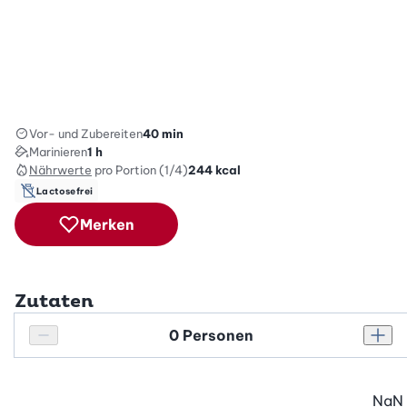
Vor- und Zubereiten
40 min
Marinieren
1 h
Nährwerte
pro Portion (1/4)
244
kcal
Lactosefrei
Merken
Zutaten
Personenanzahl
Personenanzahl verringern
Pers
NaN