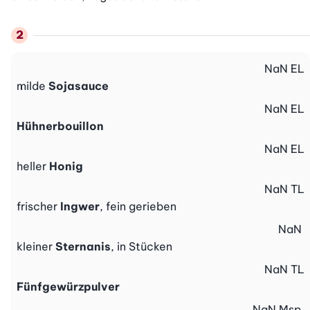
NaN
EL
milde
Sojasauce
NaN
EL
Hühnerbouillon
NaN
EL
heller
Honig
NaN
TL
frischer
Ingwer
, fein gerieben
NaN
kleiner
Sternanis
, in Stücken
NaN
TL
Fünfgewürzpulver
NaN
Msp.