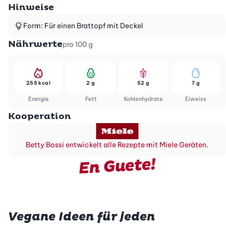
Hinweise
Form: Für einen Brattopf mit Deckel
Nährwerte
pro 100 g
255 kcal
2 g
52 g
7 g
Energie
Fett
Kohlenhydrate
Eiweiss
Kooperation
Betty Bossi entwickelt alle Rezepte mit Miele Geräten.
En Guete!
Vegane Ideen für jeden