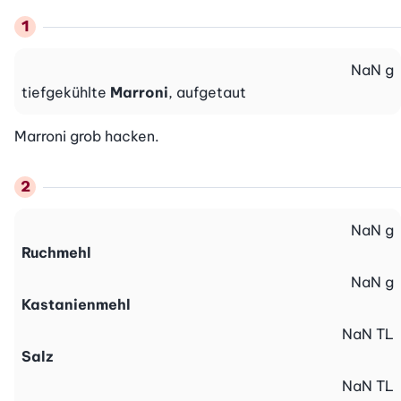
NaN
g
tiefgekühlte
Marroni
, aufgetaut
Marroni grob hacken.
NaN
g
Ruchmehl
NaN
g
Kastanienmehl
NaN
TL
Salz
NaN
TL