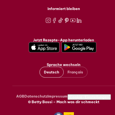
Informiert bleiben
Instagram
Facebook
TikTok
Pinterest
Youtube
LinkedIn
Jetzt Rezepte-App herunterladen
Sprache wechseln
Deutsch
Français
AGB
Datenschutz
Impressum
Metanavigation
Cookie-Einstellungen
© Betty Bossi – Mach was dir schmeckt