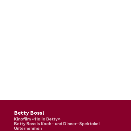
Fusszeile
Betty Bossi
Kinofilm «Hallo Betty»
Betty Bossis Koch- und Dinner-Spektakel
Unternehmen