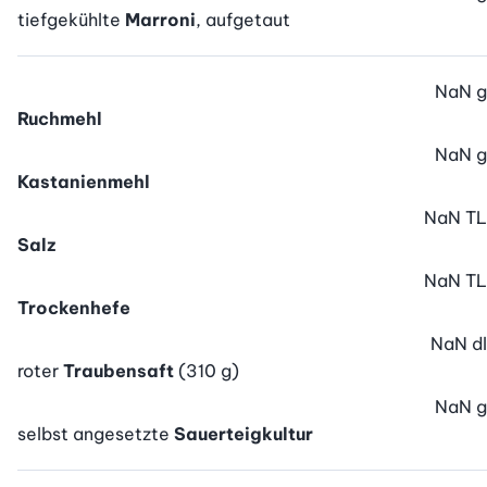
tiefgekühlte
Marroni
, aufgetaut
NaN
g
Ruchmehl
NaN
g
Kastanienmehl
NaN
TL
Salz
NaN
TL
Trockenhefe
NaN
dl
roter
Traubensaft
(310 g)
NaN
g
selbst angesetzte
Sauerteigkultur