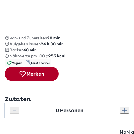
Vor- und Zubereiten
20 min
Aufgehen lassen
24 h 30 min
Backen
40 min
Nährwerte
pro 100 g
255
kcal
Vegan
Lactosefrei
Merken
Zutaten
Personenanzahl
Personenanzahl verringern
Pers
NaN
g