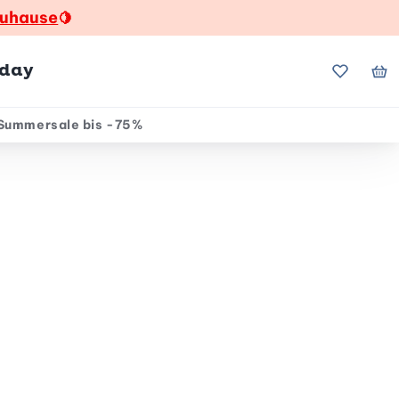
zuhause
🍋
hday
Meine Fa
Me
Summersale bis -75%