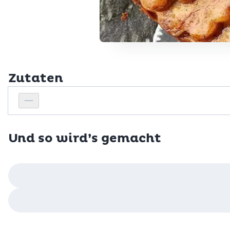
Zutaten
Personenanzahl
Personenanzahl verringern
Und so wird’s gemacht