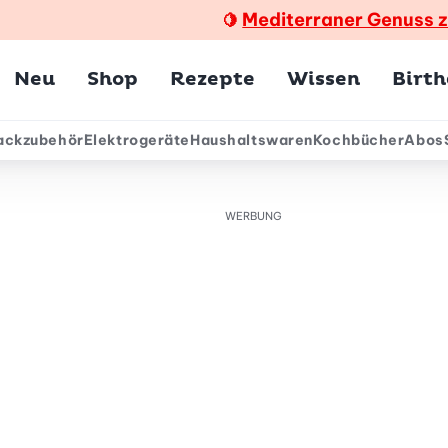
Mediterraner Genuss 
🍋
Hauptmenü
Neu
Shop
Rezepte
Wissen
Birt
ackzubehör
Elektrogeräte
Haushaltswaren
Kochbücher
Abos
ärmenü
WERBUNG