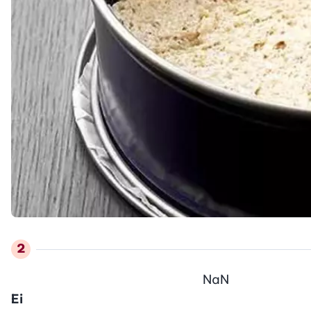
NaN
Ei