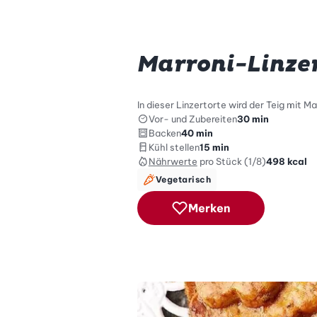
Marroni-Linze
In dieser Linzertorte wird der Teig mit 
Vor- und Zubereiten
30 min
Backen
40 min
Kühl stellen
15 min
Nährwerte
pro Stück (1/8)
498
kcal
Vegetarisch
Merken