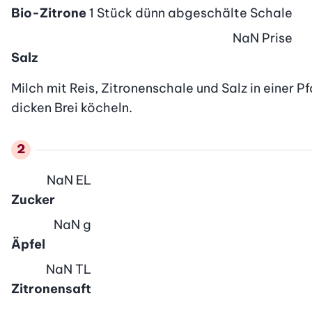
Bio-Zitrone
1 Stück dünn abgeschälte Schale
NaN
Prise
Salz
Milch mit Reis, Zitronenschale und Salz in einer 
dicken Brei köcheln.
NaN
EL
Zucker
NaN
g
Äpfel
NaN
TL
Zitronensaft