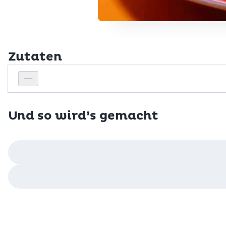
Zutaten
Personenanzahl
Personenanzahl verringern
Und so wird’s gemacht