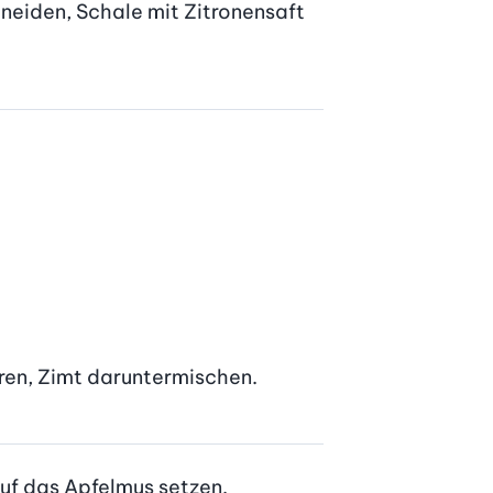
hneiden, Schale mit Zitronensaft 
ren, Zimt daruntermischen.
auf das Apfelmus setzen.