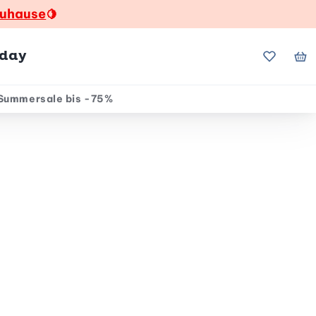
zuhause
🍋
hday
Meine Fa
Me
Summersale bis -75%