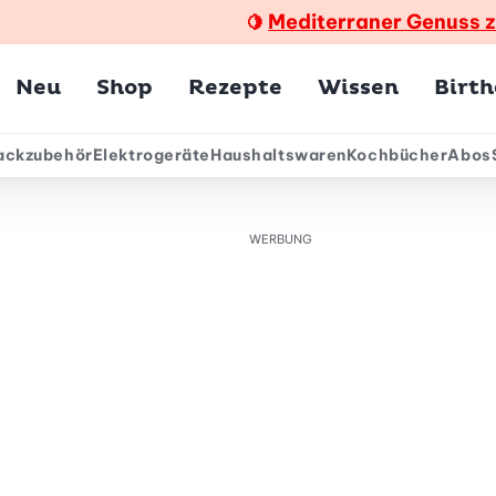
Mediterraner Genuss 
🍋
Hauptmenü
Neu
Shop
Rezepte
Wissen
Birt
ackzubehör
Elektrogeräte
Haushaltswaren
Kochbücher
Abos
ärmenü
WERBUNG