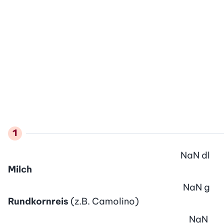
NaN
dl
Milch
NaN
g
Rundkornreis
(z.B. Camolino)
NaN