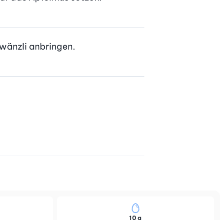
hwänzli anbringen.
10 g