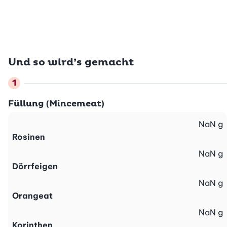
Und so wird’s gemacht
Füllung (Mincemeat)
NaN
g
Rosinen
NaN
g
Dörrfeigen
NaN
g
Orangeat
NaN
g
Korinthen