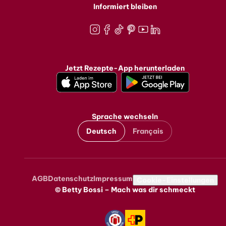
Informiert bleiben
Instagram
Facebook
TikTok
Pinterest
Youtube
LinkedIn
Jetzt Rezepte-App herunterladen
Sprache wechseln
Deutsch
Français
AGB
Datenschutz
Impressum
Metanavigation
Cookie-Einstellungen
© Betty Bossi – Mach was dir schmeckt