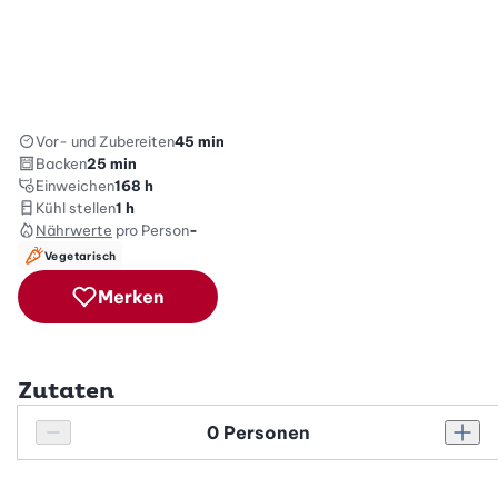
Vor- und Zubereiten
45 min
Backen
25 min
Einweichen
168 h
Kühl stellen
1 h
Nährwerte
pro Person
-
Vegetarisch
Merken
Zutaten
Personenanzahl
Personenanzahl verringern
Pers