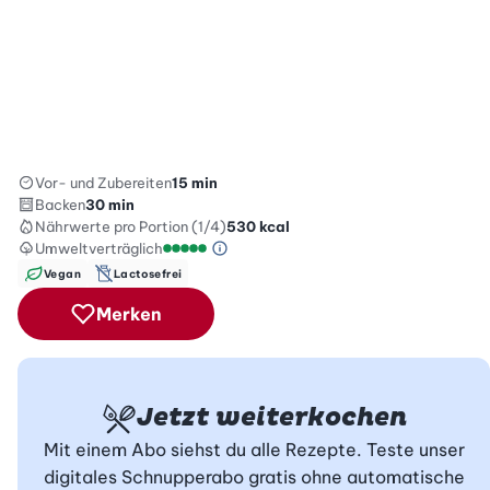
Vor- und Zubereiten
15 min
Backen
30 min
Nährwerte
pro Portion (1/4)
530
kcal
Umweltverträglich
Green Betty Skala Info
Umweltverträglichkeitsskala: 5 von 5
Vegan
Lactosefrei
Merken
Jetzt weiterkochen
Mit einem Abo siehst du alle Rezepte. Teste unser
digitales Schnupperabo gratis ohne automatische