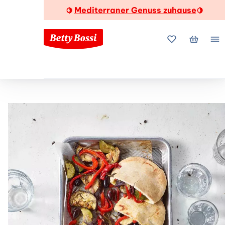
Mediterraner Genuss zuhause
🍋
🍋
Meine Favorite
Mein Wa
Me