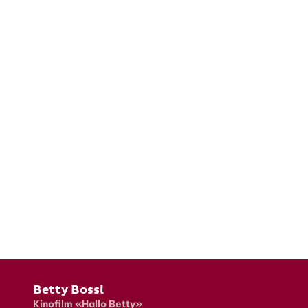
Fusszeile
Betty Bossi
Kinofilm «Hallo Betty»