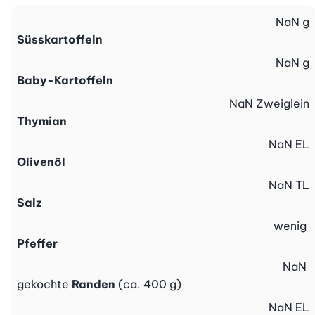
NaN
g
Süsskartoffeln
NaN
g
Baby-Kartoffeln
NaN
Zweiglein
Thymian
NaN
EL
Olivenöl
NaN
TL
Salz
wenig
Pfeffer
NaN
gekochte
Randen
(ca. 400 g)
NaN
EL