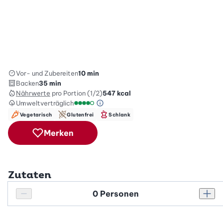
Vor- und Zubereiten
10 min
Backen
35 min
Nährwerte
pro Portion (1/2)
547
kcal
Umweltverträglich
Green Betty Skala Info
Umweltverträglichkeitsskala: 4 von 5
Vegetarisch
Glutenfrei
Schlank
Merken
Zutaten
Personenanzahl
Personenanzahl verringern
Pers