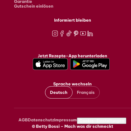
Garantie
Gutschein einlösen
Informiert bleiben
Instagram
Facebook
TikTok
Pinterest
Youtube
LinkedIn
Jetzt Rezepte-App herunterladen
Sprache wechseln
Deutsch
Français
AGB
Datenschutz
Impressum
Metanavigation
Cookie-Einstellungen
© Betty Bossi – Mach was dir schmeckt