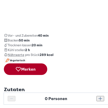
Vor- und Zubereiten
40 min
Backen
50 min
Trocknen lassen
20 min
Kühl stellen
2 h
Nährwerte
pro Stück
289
kcal
Vegetarisch
Merken
Zutaten
Personenanzahl
Personenanzahl verringern
Pers