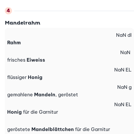
Mandelrahm
NaN
dl
Rahm
NaN
frisches
Eiweiss
NaN
EL
flüssiger
Honig
NaN
g
gemahlene
Mandeln
, geröstet
NaN
EL
Honig
für die Garnitur
geröstete
Mandelblättchen
für die Garnitur