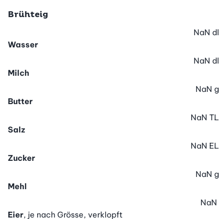
Brühteig
NaN
dl
Wasser
NaN
dl
Milch
NaN
g
Butter
NaN
TL
Salz
NaN
EL
Zucker
NaN
g
Mehl
NaN
Eier
, je nach Grösse, verklopft