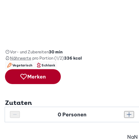
Vor- und Zubereiten
30 min
Nährwerte
pro Portion (1/2)
336
kcal
Vegetarisch
Schlank
Merken
Zutaten
Personenanzahl
Personenanzahl verringern
Pers
NaN