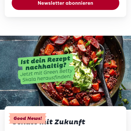
Newsletter abonnieren
Good News!
Genuss mit Zukunft