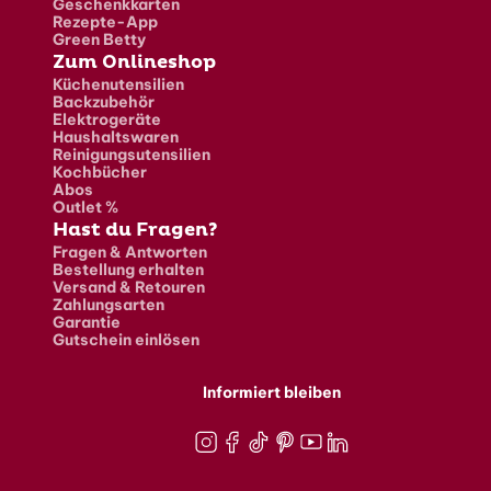
Geschenkkarten
Rezepte-App
Green Betty
Zum Onlineshop
Küchenutensilien
Backzubehör
Elektrogeräte
Haushaltswaren
Reinigungsutensilien
Kochbücher
Abos
Outlet %
Hast du Fragen?
Fragen & Antworten
Bestellung erhalten
Versand & Retouren
Zahlungsarten
Garantie
Gutschein einlösen
Informiert bleiben
Instagram
Facebook
TikTok
Pinterest
Youtube
LinkedIn