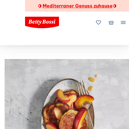
Mediterraner Genuss zuhause
🍋
🍋
Meine Favorite
Mein Wa
Me