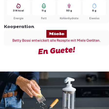
314 kcal
11 g
50 g
8 g
Energie
Fett
Kohlenhydrate
Eiweiss
Kooperation
Betty Bossi entwickelt alle Rezepte mit Miele Geräten.
En Guete!