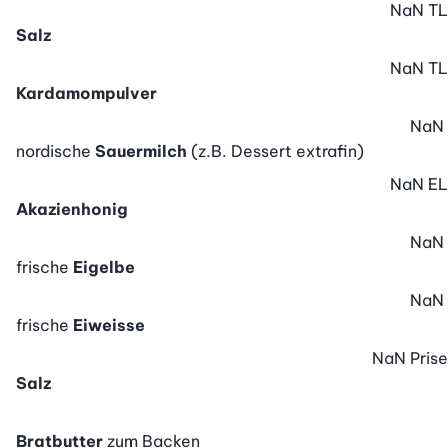
NaN
TL
Salz
NaN
TL
Kardamompulver
NaN
nordische
Sauermilch
(z.B. Dessert extrafin)
NaN
EL
Akazienhonig
NaN
frische
Eigelbe
NaN
frische
Eiweisse
NaN
Prise
Salz
Bratbutter
zum Backen