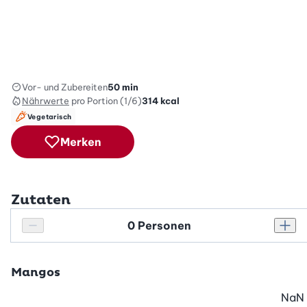
Vor- und Zubereiten
50 min
Nährwerte
pro Portion (1/6)
314
kcal
Vegetarisch
Merken
Zutaten
Personenanzahl
Personenanzahl verringern
Pers
Mangos
NaN