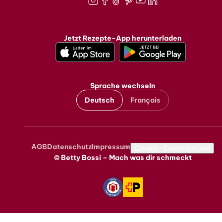
Instagram
Facebook
TikTok
Pinterest
Youtube
LinkedIn
Jetzt Rezepte-App herunterladen
Sprache wechseln
Deutsch
Français
AGB
Datenschutz
Impressum
Metanavigation
Cookie-Einstellungen
© Betty Bossi – Mach was dir schmeckt