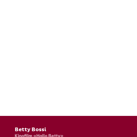
Fusszeile
Betty Bossi
Kinofilm «Hallo Betty»