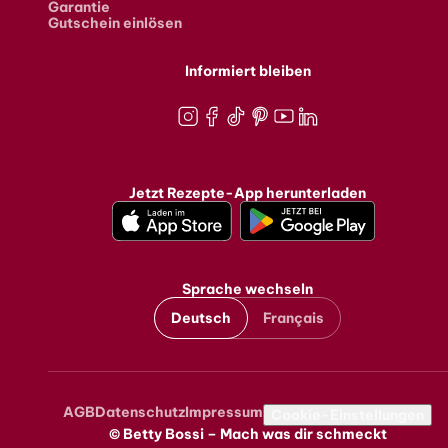
Garantie
Gutschein einlösen
Informiert bleiben
Instagram
Facebook
TikTok
Pinterest
Youtube
LinkedIn
Jetzt Rezepte-App herunterladen
Sprache wechseln
Deutsch
Français
AGB
Datenschutz
Impressum
Metanavigation
Cookie-Einstellungen
© Betty Bossi – Mach was dir schmeckt