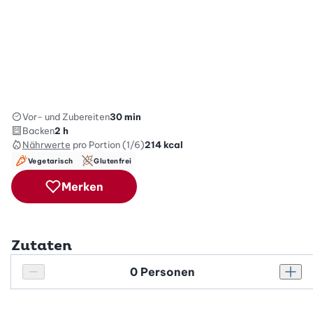
Vor- und Zubereiten
30 min
Backen
2 h
Nährwerte
pro Portion (1/6)
214
kcal
Vegetarisch
Glutenfrei
Merken
Zutaten
Personenanzahl
Personenanzahl verringern
Pers