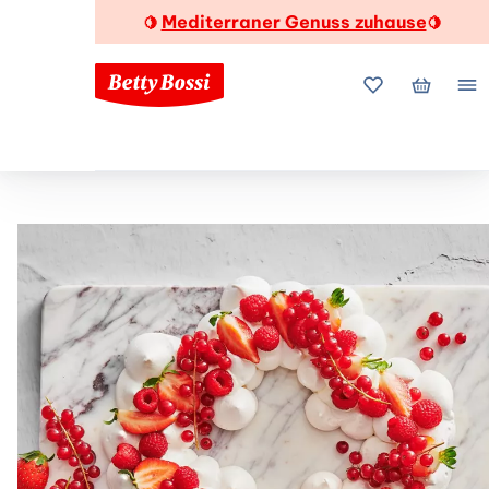
Mediterraner Genuss zuhause
🍋
🍋
Meine Favorite
Mein Wa
Me