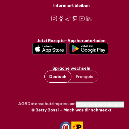
Informiert bleiben
Instagram
Facebook
TikTok
Pinterest
Youtube
LinkedIn
Jetzt Rezepte-App herunterladen
Sprache wechseln
Deutsch
Français
AGB
Datenschutz
Impressum
Metanavigation
Cookie-Einstellungen
© Betty Bossi – Mach was dir schmeckt