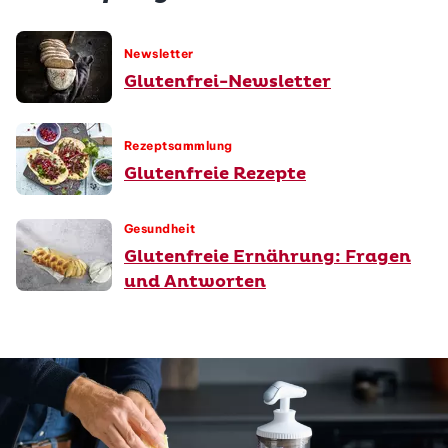
Newsletter
Glutenfrei-Newsletter
Rezeptsammlung
Glutenfreie Rezepte
Gesundheit
Glutenfreie Ernährung: Fragen
und Antworten