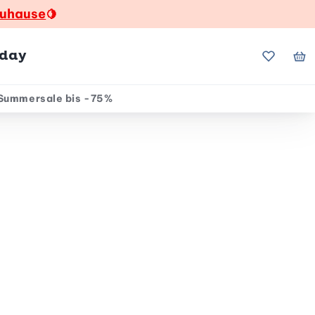
zuhause
🍋
hday
Meine Fa
Me
Summersale bis -75%