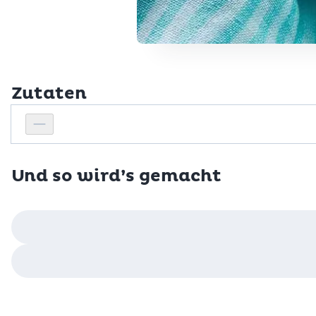
Zutaten
Personenanzahl
Personenanzahl verringern
Und so wird’s gemacht