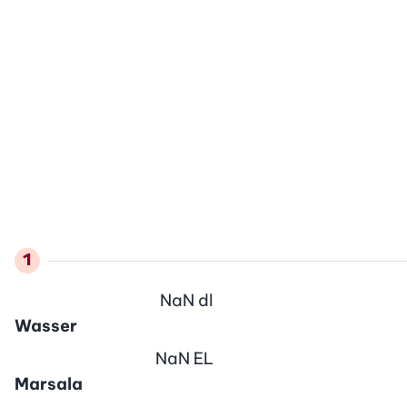
NaN
dl
Wasser
NaN
EL
Marsala