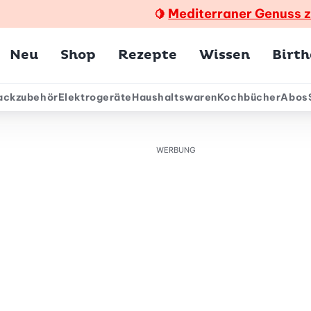
Mediterraner Genuss 
🍋
Hauptmenü
Neu
Shop
Rezepte
Wissen
Birt
ackzubehör
Elektrogeräte
Haushaltswaren
Kochbücher
Abos
ärmenü
WERBUNG