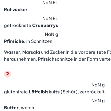
NaN
EL
Rohzucker
NaN
EL
getrocknete
Cranberrys
NaN
g
Pfirsiche
, in Schnitzen
Wasser, Marsala und Zucker in die vorbereitete Fo
herausnehmen. Pfirsichschnitze in der Form vertei
NaN
g
glutenfreie
Löffelbiskuits
(Schär), zerbröckelt
NaN
g
Butter
, weich