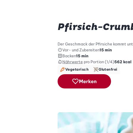
Pfirsich-Crum
Der Geschmack der Pfirsiche kommt unter
Vor- und Zubereiten
15 min
Backen
15 min
Nährwerte
pro Portion (1/4)
562
kcal
Vegetarisch
Glutenfrei
Merken