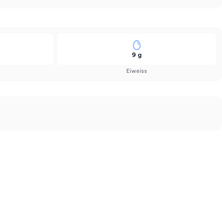
9 g
Eiweiss