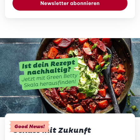
Newsletter abonnieren
Good News!
Genuss mit Zukunft