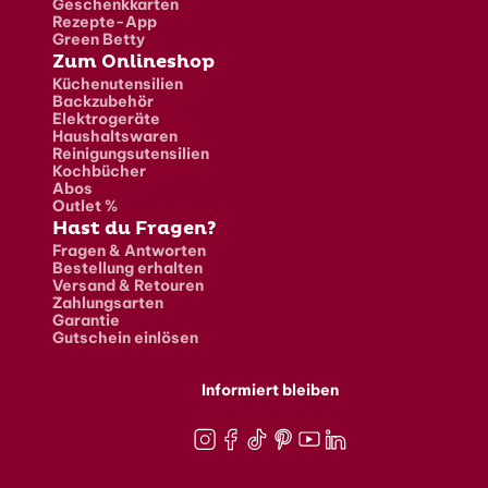
Geschenkkarten
Rezepte-App
Green Betty
Zum Onlineshop
Küchenutensilien
Backzubehör
Elektrogeräte
Haushaltswaren
Reinigungsutensilien
Kochbücher
Abos
Outlet %
Hast du Fragen?
Fragen & Antworten
Bestellung erhalten
Versand & Retouren
Zahlungsarten
Garantie
Gutschein einlösen
Informiert bleiben
Instagram
Facebook
TikTok
Pinterest
Youtube
LinkedIn