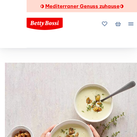
Mediterraner Genuss zuhause
🍋
🍋
Meine Favorite
Mein Wa
Me