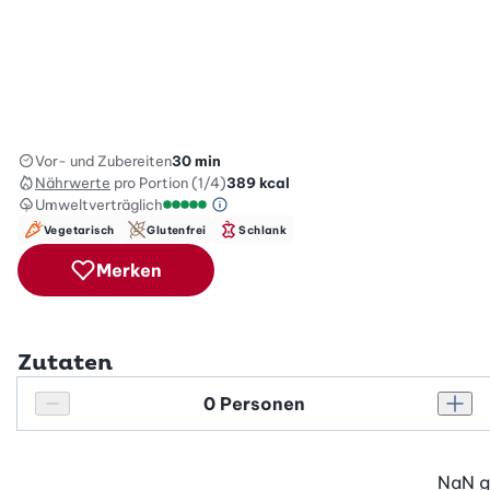
Vor- und Zubereiten
30 min
Nährwerte
pro Portion (1/4)
389
kcal
Umweltverträglich
Green Betty Skala Info
Umweltverträglichkeitsskala: 5 von 5
Vegetarisch
Glutenfrei
Schlank
Merken
Zutaten
Personenanzahl
Personenanzahl verringern
Pers
NaN
g