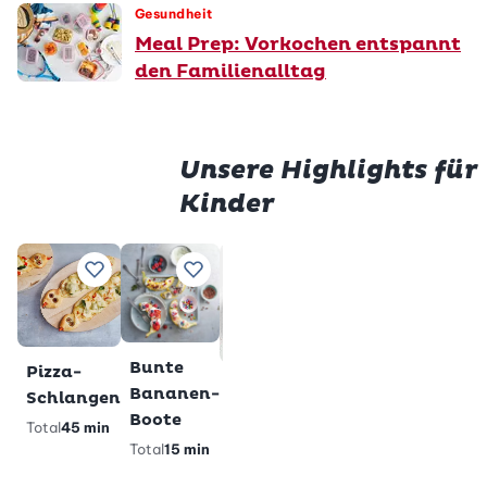
Gesundheit
Meal Prep: Vorkochen entspannt
den Familienalltag
Unsere Highlights für
Kinder
Prem
Würstli
Gluten
Zu Lieblingsrezepten hinzufügen
Zu Lieblingsrezepten hinzufügen
Zu Lieblingsrezepten h
Zu Lieblings
im Teig
Milchs
Total
28
Total
2 h
min
veget
gl
Premium
Bunte
Pizza-
Glutenfreie
Bananen-
Schlangen
Pandabärli-
Boote
Total
45 min
Muffins
Total
15 min
Total
40 min