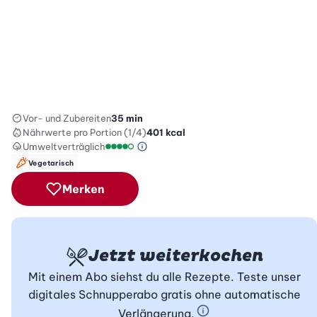
Vor- und Zubereiten
35 min
Nährwerte
pro Portion (1/4)
401
kcal
Umweltverträglich
Green Betty Skala Info
Umweltverträglichkeitsskala: 4 von 5
Vegetarisch
Merken
Jetzt weiterkochen
Mit einem Abo siehst du alle Rezepte. Teste unser
digitales Schnupperabo gratis ohne automatische
Verlängerung.