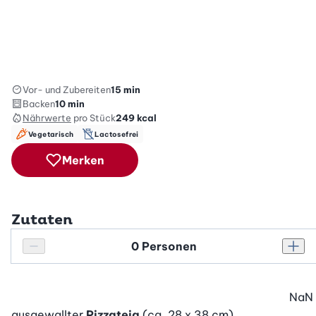
Vor- und Zubereiten
15 min
Backen
10 min
Nährwerte
pro Stück
249
kcal
Vegetarisch
Lactosefrei
Merken
Zutaten
Personenanzahl
Personenanzahl verringern
Pers
NaN
ausgewallter
Pizzateig
(ca. 28 x 38 cm)