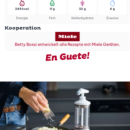
249 kcal
11 g
32 g
6 g
Energie
Fett
Kohlenhydrate
Eiweiss
Kooperation
Betty Bossi entwickelt alle Rezepte mit Miele Geräten.
En Guete!