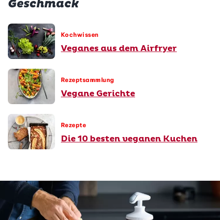
Geschmack
Kochwissen
Veganes aus dem Airfryer
Rezeptsammlung
Vegane Gerichte
Rezepte
Die 10 besten veganen Kuchen