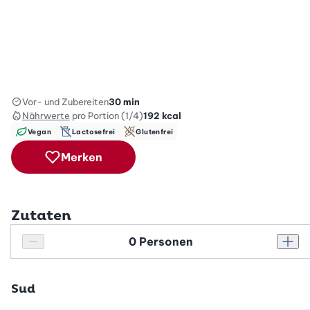
Vor- und Zubereiten
30 min
Nährwerte
pro Portion (1/4)
192
kcal
Vegan
Lactosefrei
Glutenfrei
Merken
Zutaten
Personenanzahl
Personenanzahl verringern
Pers
Sud