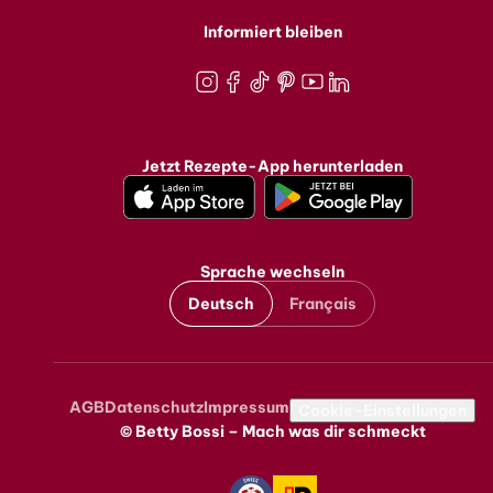
Informiert bleiben
Instagram
Facebook
TikTok
Pinterest
Youtube
LinkedIn
Jetzt Rezepte-App herunterladen
Sprache wechseln
Deutsch
Français
AGB
Datenschutz
Impressum
Metanavigation
Cookie-Einstellungen
© Betty Bossi – Mach was dir schmeckt