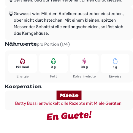
Servieren: Sud auf Teller verteilen, Birnen daraufsetzen.
Gewusst wie: Mit dem Apfelkernausstecher einstechen,
aber nicht durchstechen. Mit einem kleinen, spitzen
Messer der Schnittstelle entlangschneiden, so löst sich
das Kerngehäuse.
Nährwerte
pro Portion (1/4)
192 kcal
0 g
38 g
1 g
Energie
Fett
Kohlenhydrate
Eiweiss
Kooperation
Betty Bossi entwickelt alle Rezepte mit Miele Geräten.
En Guete!