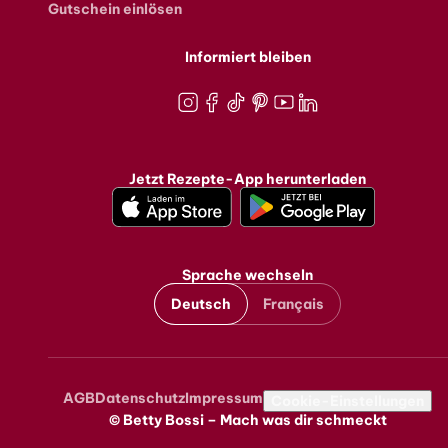
Gutschein einlösen
Informiert bleiben
Instagram
Facebook
TikTok
Pinterest
Youtube
LinkedIn
Jetzt Rezepte-App herunterladen
Sprache wechseln
Deutsch
Français
AGB
Datenschutz
Impressum
Metanavigation
Cookie-Einstellungen
© Betty Bossi – Mach was dir schmeckt