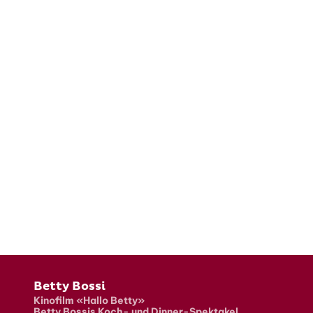
Fusszeile
Betty Bossi
Kinofilm «Hallo Betty»
Betty Bossis Koch- und Dinner-Spektakel