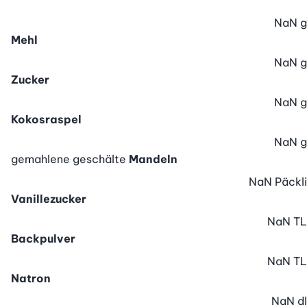
NaN
g
Mehl
NaN
g
Zucker
NaN
g
Kokosraspel
NaN
g
gemahlene geschälte
Mandeln
NaN
Päckli
Vanillezucker
NaN
TL
Backpulver
NaN
TL
Natron
NaN
dl