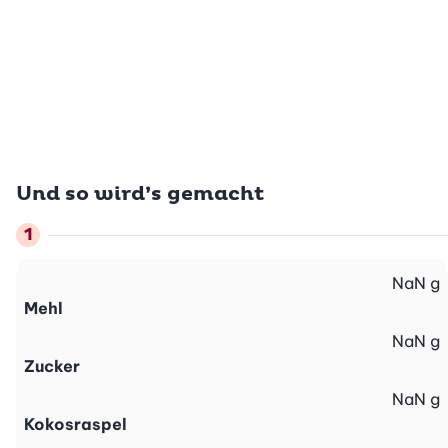
Und so wird’s gemacht
NaN
g
Mehl
NaN
g
Zucker
NaN
g
Kokosraspel