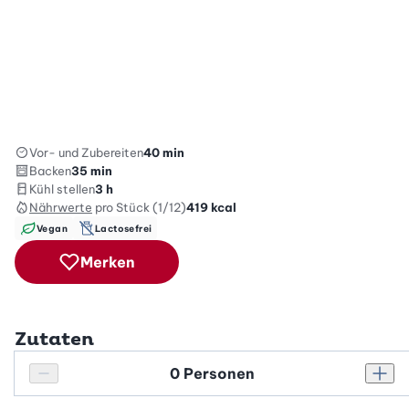
Vor- und Zubereiten
40 min
Backen
35 min
Kühl stellen
3 h
Nährwerte
pro Stück (1/12)
419
kcal
Vegan
Lactosefrei
Merken
Zutaten
Personenanzahl
Personenanzahl verringern
Pers