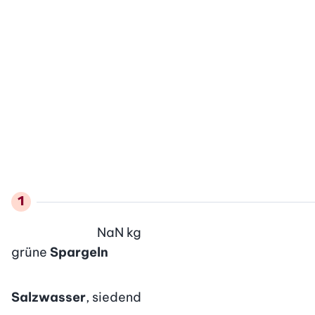
NaN
kg
grüne
Spargeln
Salzwasser
, siedend