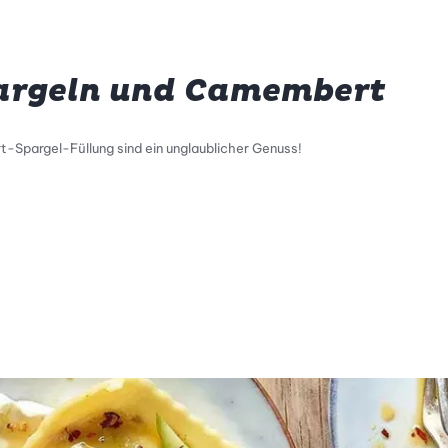
pargeln und Camembert
t-Spargel-Füllung sind ein unglaublicher Genuss!
tty Skala Info
keitsskala: 1 von 5