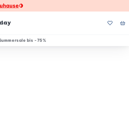
zuhause
🍋
hday
Meine Fa
Me
Summersale bis -75%