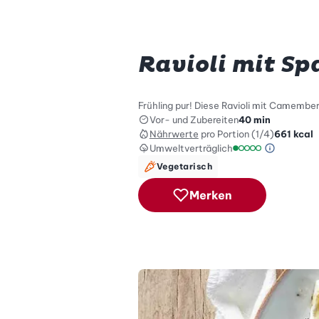
Ravioli mit S
Frühling pur! Diese Ravioli mit Camember
Vor- und Zubereiten
40 min
Nährwerte
pro Portion (1/4)
661
kcal
Umweltverträglich
Green Be
Umweltverträglich
Vegetarisch
Merken