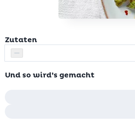
Zutaten
Personenanzahl
Personenanzahl verringern
Und so wird’s gemacht