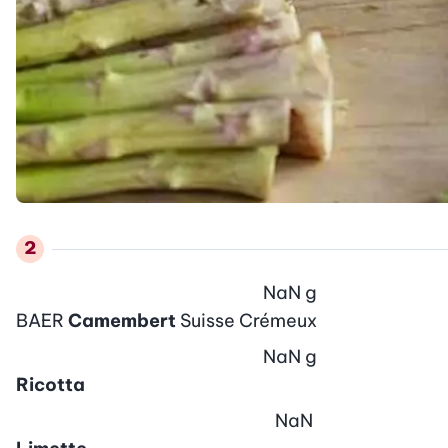
NaN
g
BAER
Camembert
Suisse Crémeux
NaN
g
Ricotta
NaN