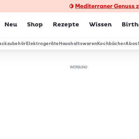
Mediterraner Genuss 
🍋
Hauptmenü
Neu
Shop
Rezepte
Wissen
Birt
ackzubehör
Elektrogeräte
Haushaltswaren
Kochbücher
Abos
ärmenü
WERBUNG