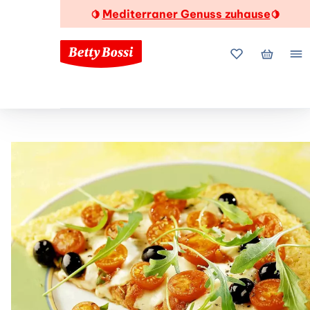
Mediterraner Genuss zuhause
🍋
🍋
Meine Favorite
Mein Wa
Me