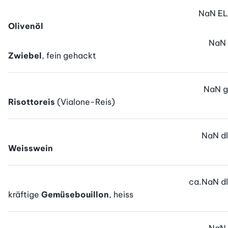
NaN
EL
Olivenöl
NaN
Zwiebel
, fein gehackt
NaN
g
Risottoreis
(Vialone-Reis)
NaN
dl
Weisswein
ca.
NaN
dl
kräftige
Gemüsebouillon
, heiss