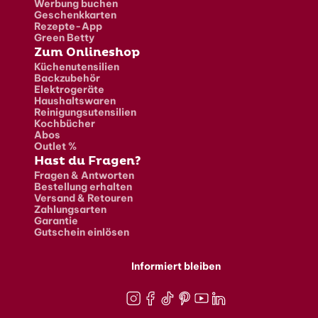
Werbung buchen
Geschenkkarten
Rezepte-App
Green Betty
Zum Onlineshop
Küchenutensilien
Backzubehör
Elektrogeräte
Haushaltswaren
Reinigungsutensilien
Kochbücher
Abos
Outlet %
Hast du Fragen?
Fragen & Antworten
Bestellung erhalten
Versand & Retouren
Zahlungsarten
Garantie
Gutschein einlösen
Informiert bleiben
Instagram
Facebook
TikTok
Pinterest
Youtube
LinkedIn