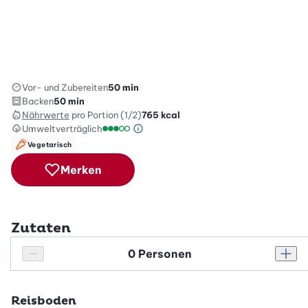
Vor- und Zubereiten
50 min
Backen
50 min
Nährwerte
pro Portion (1/2)
765
kcal
Umweltverträglich
Green Betty Skala Info
Umweltverträglichkeitsskala: 3 von 5
Vegetarisch
Merken
Zutaten
Personenanzahl
Personenanzahl verringern
Pers
Reisboden