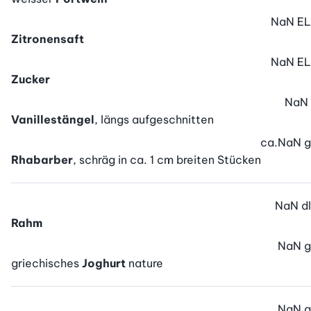
NaN
EL
Zitronensaft
NaN
EL
Zucker
NaN
Vanillestängel
, längs aufgeschnitten
ca.
NaN
g
Rhabarber
, schräg in ca. 1 cm breiten Stücken
NaN
dl
Rahm
NaN
g
griechisches
Joghurt
nature
NaN
g