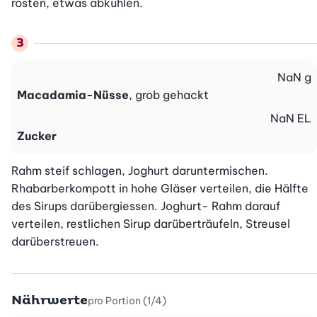
rösten, etwas abkühlen.
NaN
g
Macadamia-Nüsse
, grob gehackt
NaN
EL
Zucker
Rahm steif schlagen, Joghurt daruntermischen. 
Rhabarberkompott in hohe Gläser verteilen, die Hälfte 
des Sirups darübergiessen. Joghurt- Rahm darauf 
verteilen, restlichen Sirup darüberträufeln, Streusel 
darüberstreuen.
Nährwerte
pro Portion (1/4)