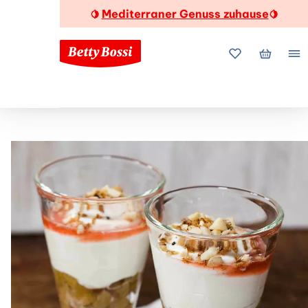
Mediterraner Genuss zuhause
🍋
🍋
Meine Favorite
Mein Wa
Me