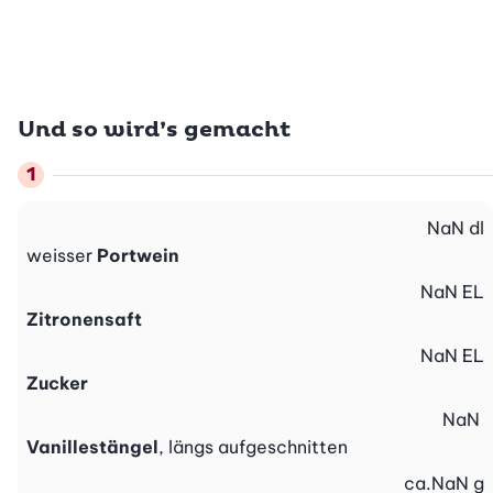
Und so wird’s gemacht
NaN
dl
weisser
Portwein
NaN
EL
Zitronensaft
NaN
EL
Zucker
NaN
Vanillestängel
, längs aufgeschnitten
ca.
NaN
g