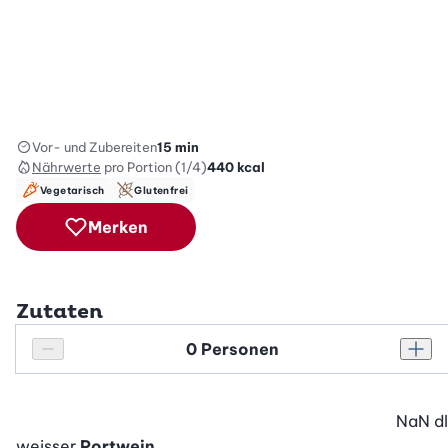
Vor- und Zubereiten
15 min
Nährwerte
pro Portion (1/4)
440
kcal
Vegetarisch
Glutenfrei
Merken
Zutaten
Personenanzahl
Personenanzahl verringern
Pers
NaN
dl
weisser
Portwein