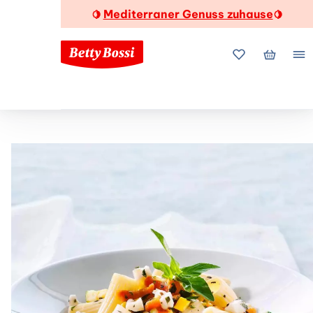
Mediterraner Genuss zuhause
🍋
🍋
Meine Favorite
Mein Wa
Me