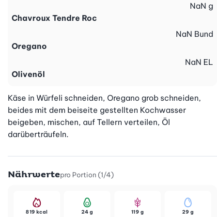
NaN
g
Chavroux Tendre Roc
NaN
Bund
Oregano
NaN
EL
Olivenöl
Käse in Würfeli schneiden, Oregano grob schneiden, 
beides mit dem beiseite gestellten Kochwasser 
beigeben, mischen, auf Tellern verteilen, Öl 
darüberträufeln.
Nährwerte
pro Portion (1/4)
819 kcal
24 g
119 g
29 g