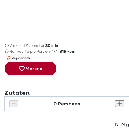
Vor- und Zubereiten
30 min
Nährwerte
pro Portion (1/4)
819
kcal
Vegetarisch
Merken
Zutaten
Personenanzahl
Personenanzahl verringern
Pers
NaN
g