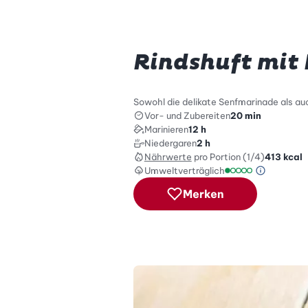
Rindshuft mit
Sowohl die delikate Senfmarinade als au
Vor- und Zubereiten
20 min
Marinieren
12 h
Niedergaren
2 h
Nährwerte
pro Portion (1/4)
413
kcal
Umweltverträglich
Green Be
Umweltverträglich
Merken