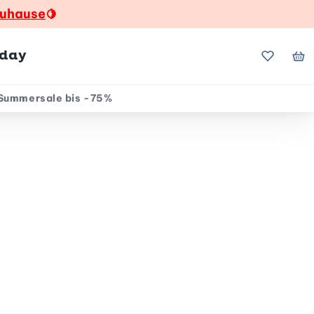
zuhause
🍋
hday
Meine Fa
Me
Summersale bis -75%