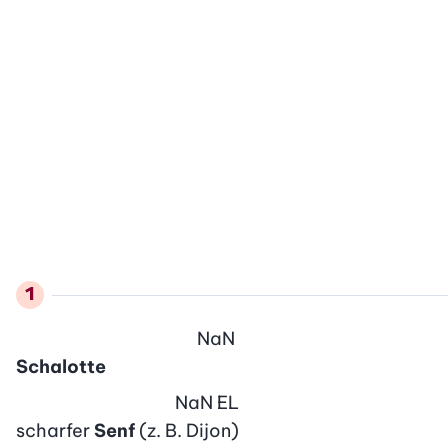
NaN
Schalotte
NaN
EL
scharfer
Senf
(z. B. Dijon)