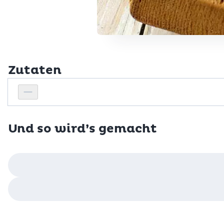
Zutaten
Personenanzahl
Personenanzahl verringern
Und so wird’s gemacht