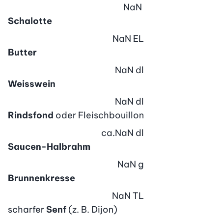
NaN
Schalotte
NaN
EL
Butter
NaN
dl
Weisswein
NaN
dl
Rindsfond
oder Fleischbouillon
ca.
NaN
dl
Saucen-Halbrahm
NaN
g
Brunnenkresse
NaN
TL
scharfer
Senf
(z. B. Dijon)