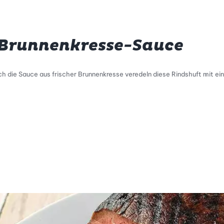
 Brunnenkresse-Sauce
ch die Sauce aus frischer Brunnenkresse veredeln diese Rindshuft mit e
tty Skala Info
keitsskala: 1 von 5