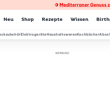
Mediterraner Genuss 
🍋
Hauptmenü
Neu
Shop
Rezepte
Wissen
Birt
ackzubehör
Elektrogeräte
Haushaltswaren
Kochbücher
Abos
ärmenü
WERBUNG