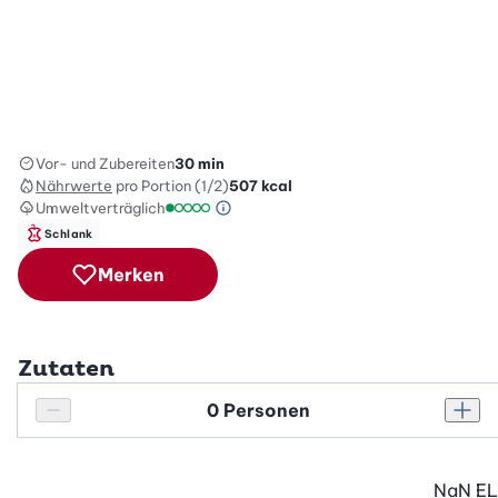
Vor- und Zubereiten
30 min
Nährwerte
pro Portion (1/2)
507
kcal
Umweltverträglich
Green Betty Skala Info
Umweltverträglichkeitsskala: 1 von 5
Schlank
Merken
Zutaten
Personenanzahl
Personenanzahl verringern
Pers
NaN
EL