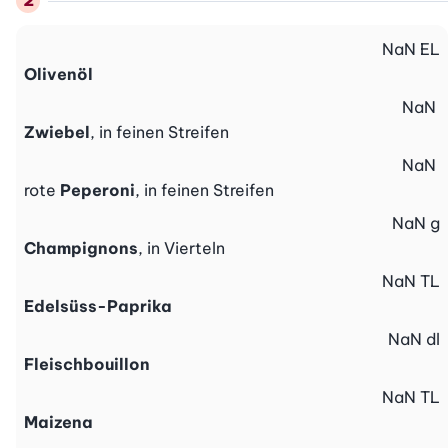
NaN
EL
Olivenöl
NaN
Zwiebel
, in feinen Streifen
NaN
rote
Peperoni
, in feinen Streifen
NaN
g
Champignons
, in Vierteln
NaN
TL
Edelsüss-Paprika
NaN
dl
Fleischbouillon
NaN
TL
Maizena