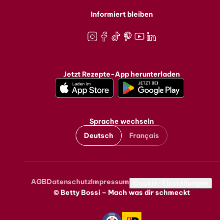
Informiert bleiben
Instagram
Facebook
TikTok
Pinterest
Youtube
LinkedIn
Jetzt Rezepte-App herunterladen
Sprache wechseln
Deutsch
Français
AGB
Datenschutz
Impressum
Metanavigation
Cookie-Einstellungen
© Betty Bossi – Mach was dir schmeckt