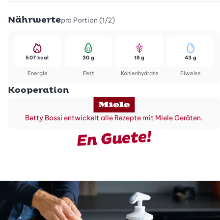
Nährwerte
pro Portion (1/2)
507 kcal
30 g
18 g
43 g
Energie
Fett
Kohlenhydrate
Eiweiss
Kooperation
Betty Bossi entwickelt alle Rezepte mit Miele Geräten.
En Guete!