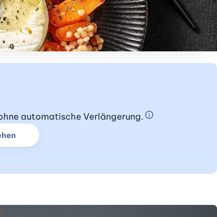
s ohne automatische Verlängerung.
Schnupperabo In
ehen