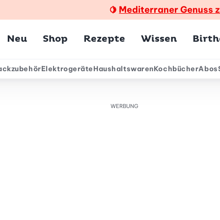
Mediterraner Genuss 
🍋
Hauptmenü
Neu
Shop
Rezepte
Wissen
Birt
ackzubehör
Elektrogeräte
Haushaltswaren
Kochbücher
Abos
ärmenü
WERBUNG