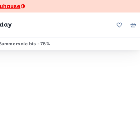
zuhause
🍋
hday
Meine Fa
Me
Summersale bis -75%