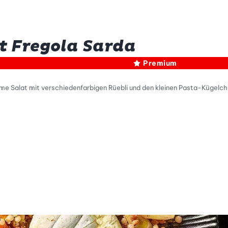
t Fregola Sarda
Premium
arme Salat mit verschiedenfarbigen Rüebli und den kleinen Pasta-Kügelch
tty Skala Info
keitsskala: 3 von 5