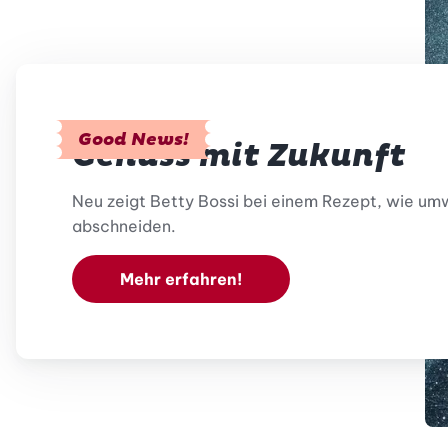
Good News!
Genuss mit Zukunft
Neu zeigt Betty Bossi bei einem Rezept, wie umwe
abschneiden.
Mehr erfahren!