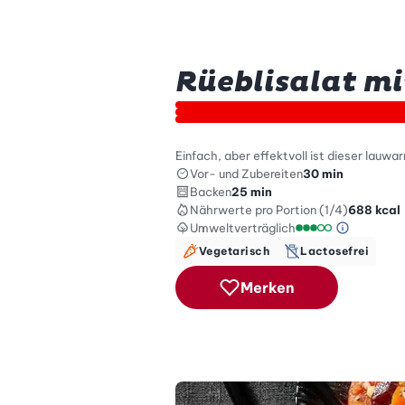
Rüeblisalat mi
Einfach, aber effektvoll ist dieser lauw
Vor- und Zubereiten
30 min
Backen
25 min
Nährwerte
pro Portion (1/4)
688
kcal
Umweltverträglich
Green Be
Umweltverträglich
Vegetarisch
Lactosefrei
Merken