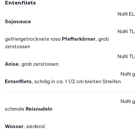
Entenfilets
NaN
EL
Sojasauce
NaN
TL
gefriergetrocknete rosa
Pfefferkörner
, grob
zerstossen
NaN
TL
Anise
, grob zerstossen
NaN
g
Entenfilets
, schräg in ca. 1 1/2 cm breiten Streifen
NaN
g
schmale
Reisnudeln
Wasser
, siedend