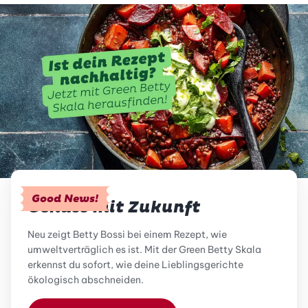
Good News!
Genuss mit Zukunft
Neu zeigt Betty Bossi bei einem Rezept, wie
umweltverträglich es ist. Mit der Green Betty Skala
erkennst du sofort, wie deine Lieblingsgerichte
ökologisch abschneiden.