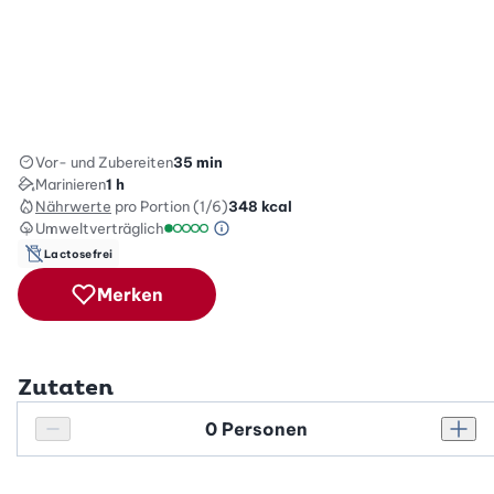
Vor- und Zubereiten
35 min
Marinieren
1 h
Nährwerte
pro Portion (1/6)
348
kcal
Umweltverträglich
Green Betty Skala Info
Umweltverträglichkeitsskala: 1 von 5
Lactosefrei
Merken
Zutaten
Personenanzahl
Personenanzahl verringern
Pers