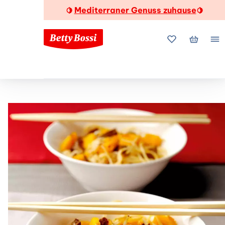
Mediterraner Genuss zuhause
🍋
🍋
Meine Favorite
Mein Wa
Me