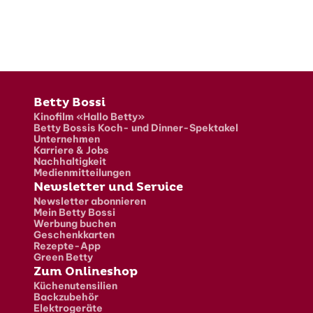
Fusszeile
Betty Bossi
Kinofilm «Hallo Betty»
Betty Bossis Koch- und Dinner-Spektakel
Unternehmen
Karriere & Jobs
Nachhaltigkeit
Medienmitteilungen
Newsletter und Service
Newsletter abonnieren
Mein Betty Bossi
Werbung buchen
Geschenkkarten
Rezepte-App
Green Betty
Zum Onlineshop
Küchenutensilien
Backzubehör
Elektrogeräte