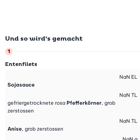
Und so wird’s gemacht
Entenfilets
NaN
EL
Sojasauce
NaN
TL
gefriergetrocknete rosa
Pfefferkörner
, grob
zerstossen
NaN
TL
Anise
, grob zerstossen
NaN
g