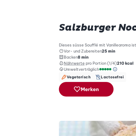
Salzburger No
Dieses süsse Soufflé mit Vanillearoma 
Vor- und Zubereiten
25 min
Backen
8 min
Nährwerte
pro Portion (1/4)
210
kcal
Umweltverträglich
Green Be
Umweltverträglich
Vegetarisch
Lactosefrei
Merken