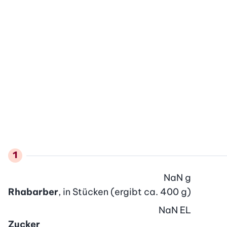
NaN
g
Rhabarber
, in Stücken (ergibt ca. 400 g)
NaN
EL
Zucker