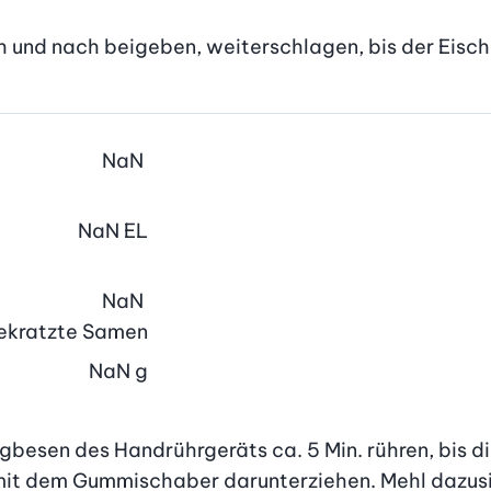
h und nach beigeben, weiterschlagen, bis der Eisch
NaN
NaN
EL
NaN
 gekratzte Samen
NaN
g
esen des Handrührgeräts ca. 5 Min. rühren, bis die 
mit dem Gummischaber darunterziehen. Mehl dazusie