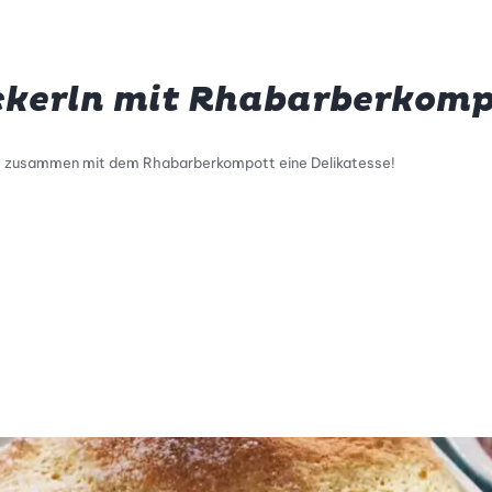
ckerln mit Rhabarberkomp
ist zusammen mit dem Rhabarberkompott eine Delikatesse!
tty Skala Info
keitsskala: 5 von 5