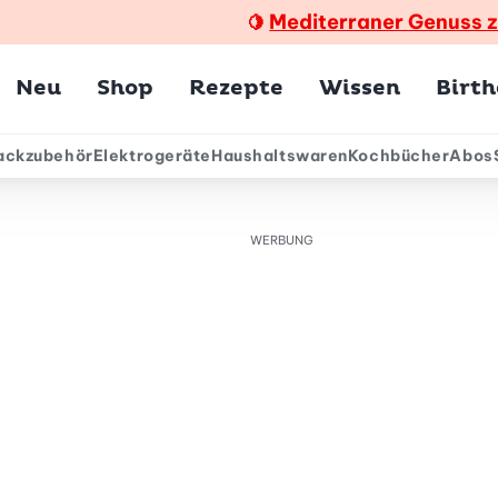
Mediterraner Genuss 
🍋
Hauptmenü
Neu
Shop
Rezepte
Wissen
Birt
ackzubehör
Elektrogeräte
Haushaltswaren
Kochbücher
Abos
ärmenü
WERBUNG