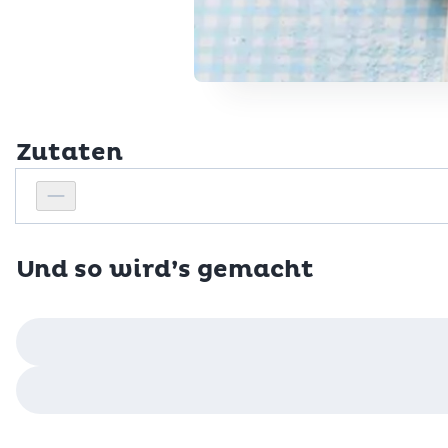
Zutaten
Personenanzahl
Personenanzahl verringern
Und so wird’s gemacht