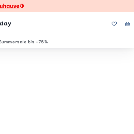
zuhause
🍋
hday
Meine Fa
Me
Summersale bis -75%