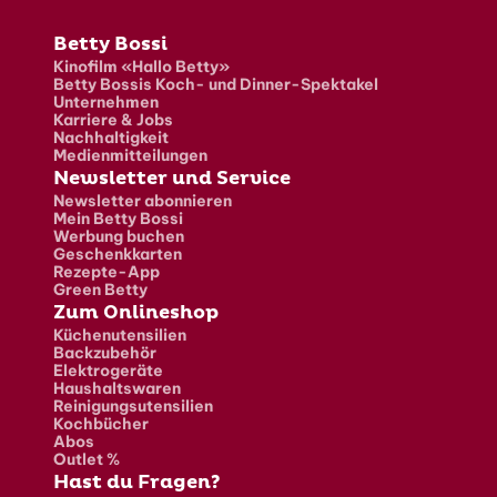
Fusszeile
Betty Bossi
Kinofilm «Hallo Betty»
Betty Bossis Koch- und Dinner-Spektakel
Unternehmen
Karriere & Jobs
Nachhaltigkeit
Medienmitteilungen
Newsletter und Service
Newsletter abonnieren
Mein Betty Bossi
Werbung buchen
Geschenkkarten
Rezepte-App
Green Betty
Zum Onlineshop
Küchenutensilien
Backzubehör
Elektrogeräte
Haushaltswaren
Reinigungsutensilien
Kochbücher
Abos
Outlet %
Hast du Fragen?