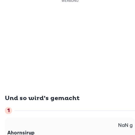
WERBUNG
Und so wird’s gemacht
NaN
g
Ahornsirup