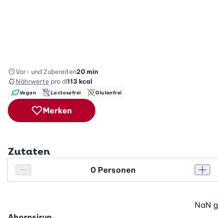
Vor- und Zubereiten
20 min
Nährwerte
pro dl
113
kcal
Vegan
Lactosefrei
Glutenfrei
Merken
Zutaten
Personenanzahl
Personenanzahl verringern
Pers
NaN
g
Ahornsirup