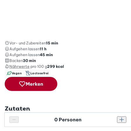
Vor- und Zubereiten
15 min
Aufgehen lassen
11 h
Aufgehen lassen
45 min
Backen
30 min
Nährwerte
pro 100 g
299
kcal
Vegan
Lactosefrei
Merken
Zutaten
Personenanzahl
Personenanzahl verringern
Pers