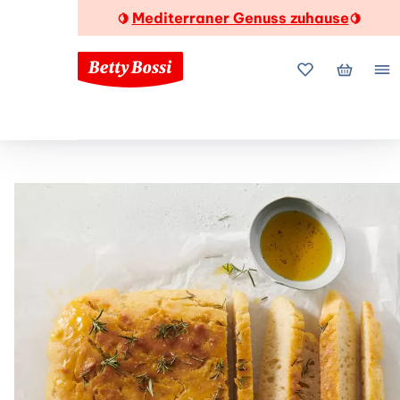
Mediterraner Genuss zuhause
🍋
🍋
Meine Favorite
Mein Wa
Me