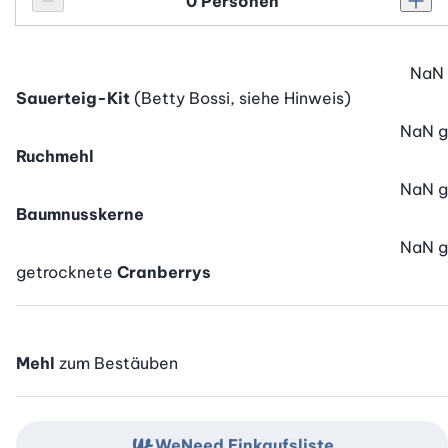
Personenanzahl
Personenanzahl verringern
Pers
NaN
Sauerteig-Kit
(Betty Bossi, siehe Hinweis)
NaN
g
Ruchmehl
NaN
g
Baumnusskerne
NaN
g
getrocknete
Cranberrys
Mehl
zum Bestäuben
WeNeed Einkaufsliste