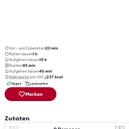
Vor- und Zubereiten
20 min
Ruhen lassen
1 h
Aufgehen lassen
10 h
Backen
45 min
Aufgehen lassen
45 min
Nährwerte
pro 100 g
237
kcal
Vegan
Lactosefrei
Merken
Zutaten