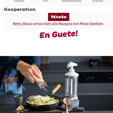
Energie
Fett
Kohlenhydrate
Eiweiss
Kooperation
Betty Bossi entwickelt alle Rezepte mit Miele Geräten.
En Guete!