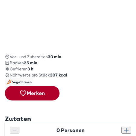
Vor- und Zubereiten
30 min
Backen
25 min
Gefrieren
3 h
Nährwerte
pro Stück
307
kcal
Vegetarisch
Merken
Zutaten
Personenanzahl
Personenanzahl verringern
Pers