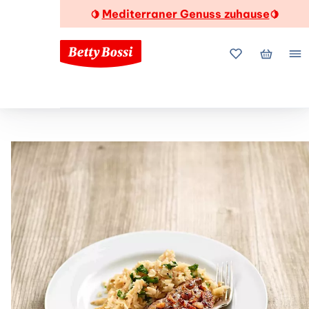
Mediterraner Genuss zuhause
🍋
🍋
Meine Favorite
Mein Wa
Me