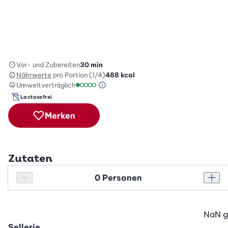
Vor- und Zubereiten
30 min
Nährwerte
pro Portion (1/4)
488
kcal
Umweltverträglich
Green Betty Skala Info
Umweltverträglichkeitsskala: 1 von 5
Lactosefrei
Merken
Zutaten
Personenanzahl
Personenanzahl verringern
Pers
NaN
g
Sellerie