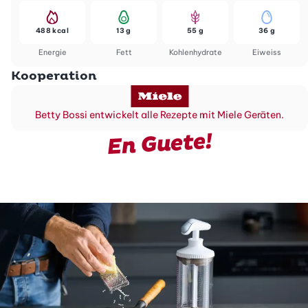
488 kcal
13 g
55 g
36 g
Energie
Fett
Kohlenhydrate
Eiweiss
Kooperation
Betty Bossi entwickelt alle Rezepte mit Miele Geräten.
En Guete!