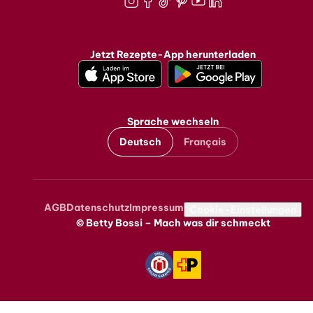
Instagram
Facebook
TikTok
Pinterest
Youtube
LinkedIn
Jetzt Rezepte-App herunterladen
Sprache wechseln
Deutsch
Français
AGB
Datenschutz
Impressum
Metanavigation
Cookie-Einstellungen
© Betty Bossi – Mach was dir schmeckt