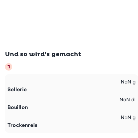
Und so wird’s gemacht
NaN
g
Sellerie
NaN
dl
Bouillon
NaN
g
Trockenreis