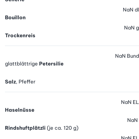
NaN
dl
Bouillon
NaN
g
Trockenreis
NaN
Bund
glattblättrige
Petersilie
Salz
, Pfeffer
NaN
EL
Haselnüsse
NaN
Rindshuftplätzli
(je ca. 120 g)
NaN
EL