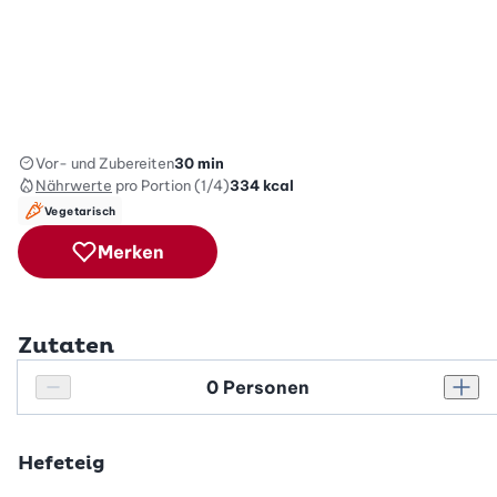
Vor- und Zubereiten
30 min
Nährwerte
pro Portion (1/4)
334
kcal
Vegetarisch
Merken
Zutaten
Personenanzahl
Personenanzahl verringern
Pers
Hefeteig