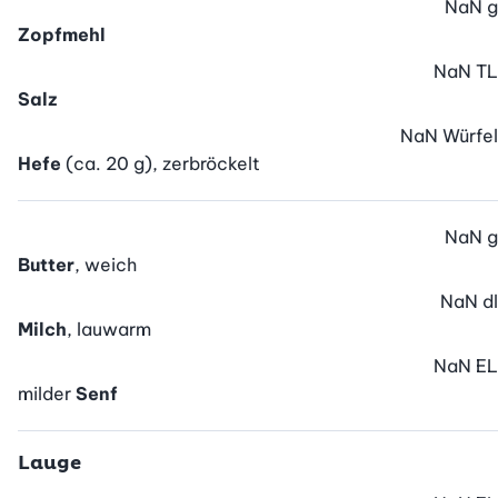
NaN
g
Zopfmehl
NaN
TL
Salz
NaN
Würfel
Hefe
(ca. 20 g), zerbröckelt
NaN
g
Butter
, weich
NaN
dl
Milch
, lauwarm
NaN
EL
milder
Senf
Lauge